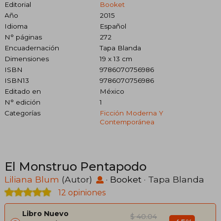
Editorial
Booket
Año
2015
Idioma
Español
N° páginas
272
Encuadernación
Tapa Blanda
Dimensiones
19 x 13 cm
ISBN
9786070756986
ISBN13
9786070756986
Editado en
México
N° edición
1
Categorías
Ficción Moderna Y
Contemporánea
El Monstruo Pentapodo
Liliana Blum
(Autor)
·
Booket
· Tapa Blanda
12 opiniones
Libro Nuevo
$ 40.04