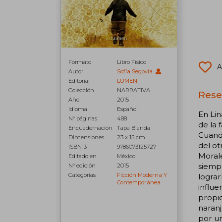
Formato
Libro Físico
A
Autor
Sofía Segovia
Editorial
LUMEN
Colección
NARRATIVA
Rese
Año
2015
Idioma
Español
En Lin
N° páginas
488
de la
Encuadernación
Tapa Blanda
Cuando
Dimensiones
23 x 15 cm
del ot
ISBN13
9786073125727
Morale
Editado en
México
siempr
N° edición
2015
Categorías
Ficción Moderna Y
lograr
Contemporánea
influe
propie
naranj
por u