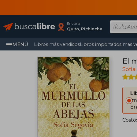
Enviar a
Quito, Pichincha
MENÚ
Libros más vendidos
Libros importados más v
El 
Sofía
Li
Im
En
Costo