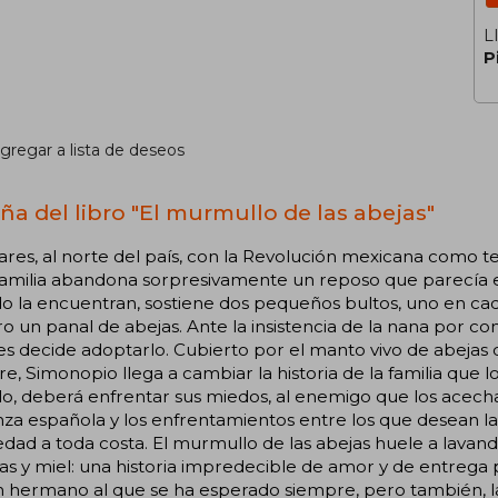
L
P
gregar a lista de deseos
ña del libro "El murmullo de las abejas"
ares, al norte del país, con la Revolución mexicana como tel
 familia abandona sorpresivamente un reposo que parecía 
 la encuentran, sostiene dos pequeños bultos, uno en cad
ro un panal de abejas. Ante la insistencia de la nana por con
s decide adoptarlo. Cubierto por el manto vivo de abejas
e, Simonopio llega a cambiar la historia de la familia que l
lo, deberá enfrentar sus miedos, al enemigo que los acecha
nza española y los enfrentamientos entre los que desean la
dad a toda costa. El murmullo de las abejas huele a lavand
as y miel: una historia impredecible de amor y de entrega por
n hermano al que se ha esperado siempre, pero también, l