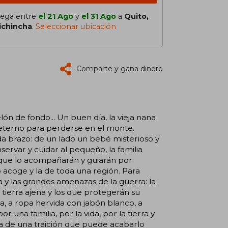
lega entre
el 21 Ago
y
el 31 Ago
a
Quito,
ichincha
.
Seleccionar ubicación
Comparte y gana dinero
ón de fondo... Un buen día, la vieja nana
eterno para perderse en el monte.
a brazo: de un lado un bebé misterioso y
servar y cuidar al pequeño, la familia
 que lo acompañarán y guiarán por
o acoge y la de toda una región. Para
 y las grandes amenazas de la guerra: la
 tierra ajena y los que protegerán su
a, a ropa hervida con jabón blanco, a
 una familia, por la vida, por la tierra y
a de una traición que puede acabarlo