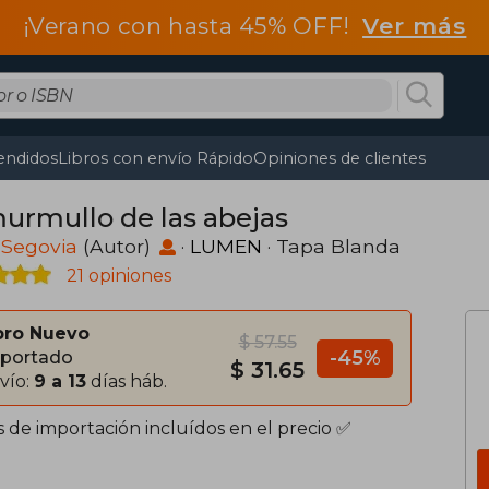
¡Verano con hasta 45% OFF!
Ver más
endidos
Libros con envío Rápido
Opiniones de clientes
murmullo de las abejas
 Segovia
(Autor)
·
LUMEN
· Tapa Blanda
21 opiniones
bro Nuevo
$ 57.55
-45%
portado
$ 31.65
vío:
9 a 13
días háb.
s de importación incluídos en el precio ✅