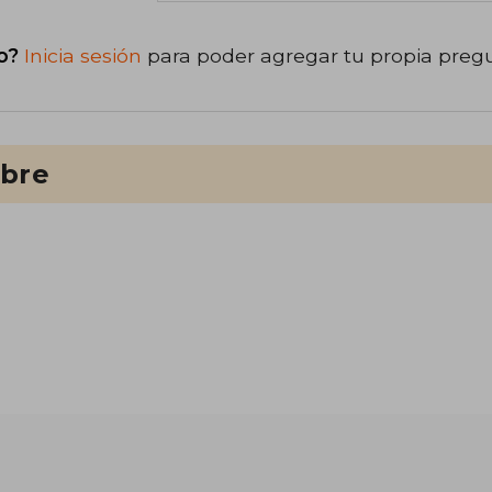
o?
Inicia sesión
para poder agregar tu propia preg
ibre