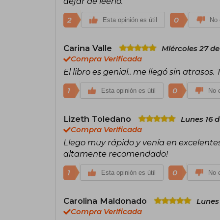
dejar de leerlo.
2
0
Esta opinión es útil
No 
Carina Valle
Miércoles 27 d
Compra Verificada
El libro es genial.. me llegó sin atras
1
0
Esta opinión es útil
No e
Lizeth Toledano
Lunes 16 d
Compra Verificada
Llego muy rápido y venía en excelentes 
altamente recomendado!
1
0
Esta opinión es útil
No e
Carolina Maldonado
Lunes 
Compra Verificada