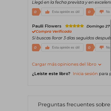
Llegó en la fecha prevista y en excelen
0
0
Esta opinión es útil
No 
Paulii Flowers
Domingo 27 d
Compra Verificada
Si buscas llorar 3 días seguidos después
0
0
Esta opinión es útil
No 
Cargar más opiniones del libro
¿Leíste este libro?
Inicia sesión
para 
Preguntas frecuentes sobre 