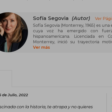
Sofía Segovia
(Autor)
Ver Pági
Sofía Segovia (Monterrey, 1965) es una es
cuya voz ha emergido con fuerza
hispanoamericana. Licenciada en C
Monterrey, inició su trayectoria mot
historias desde el norte de México, l
Ver más
trabajado también como guionista de 
imagen, lo que le permitió desarrolla
personajes y ambientes narrativos.
Su obra más conocida, El murmullo de 
veinte idiomas y la consolidó como auto
historia de una familia durante la 
excepcional, Simonopio, dotado de un 
 de Julio, 2022
convierte en símbolo de esperanza.
escritura desde 2013 y su compromiso c
inada con la historia, te atrapa y no quieres
regional la distinguen como una autor