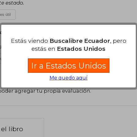
te estado.
es útil
e Abril, 2025
Estás viendo
Buscalibre Ecuador
, pero
 de terminarlo , este es tu libro
estás en
Estados Unidos
es útil
Ir a Estados Unidos
Me quedo aquí
poder agregar tu propia evaluación
.
el libro