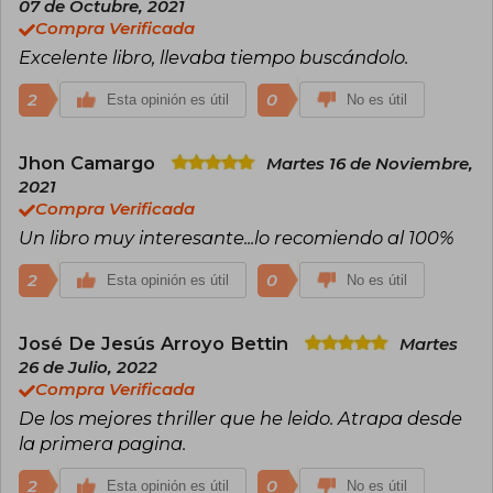
07 de Octubre, 2021
Compra Verificada
Actualmente colabora con varios medios y es
Excelente libro, llevaba tiempo buscándolo.
cocreador de los podcast Todopoderosos y
Aquí hay dragones.
2
0
Esta opinión es útil
No es útil
Jhon Camargo
Martes 16 de Noviembre,
2021
Compra Verificada
Un libro muy interesante...lo recomiendo al 100%
2
0
Esta opinión es útil
No es útil
José De Jesús Arroyo Bettin
Martes
26 de Julio, 2022
Compra Verificada
De los mejores thriller que he leido. Atrapa desde
la primera pagina.
2
0
Esta opinión es útil
No es útil