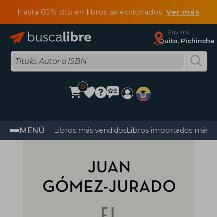
Hasta 60% dto en libros seleccionados
Ver más
Enviar a
Quito, Pichincha
0
MENÚ
Libros más vendidos
Libros importados más v