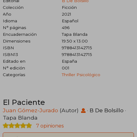
Editorial
B De Bolsillo
Colección
Ficción
Año
2021
Idioma
Español
N° páginas
496
Encuadernación
Tapa Blanda
Dimensiones
19.50 x 13.00
ISBN
9788413142715
ISBN13
9788413142715
Editado en
España
N° edición
001
Categorías
Thriller Psicológico
El Paciente
Juan Gómez-Jurado
(Autor)
·
B De Bolsillo
·
Tapa Blanda
7 opiniones