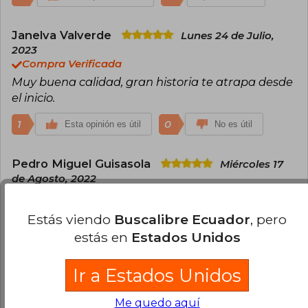
Janelva Valverde
Lunes 24 de Julio,
2023
Compra Verificada
Muy buena calidad, gran historia te atrapa desde
el inicio.
1
0
Esta opinión es útil
No es útil
Pedro Miguel Guisasola
Miércoles 17
de Agosto, 2022
Compra Verificada
Excelente libro,sumamente atrapante.El mismo
Estás viendo
Buscalibre Ecuador
, pero
nivel que la serie "Reina Roja".
estás en
Estados Unidos
1
1
Esta opinión es útil
No es útil
Ir a Estados Unidos
Cargar más opiniones del libro
Me quedo aquí