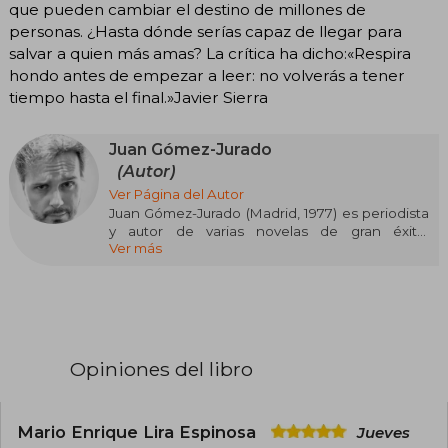
que pueden cambiar el destino de millones de
personas. ¿Hasta dónde serías capaz de llegar para
salvar a quien más amas? La crítica ha dicho:«Respira
hondo antes de empezar a leer: no volverás a tener
tiempo hasta el final.»Javier Sierra
Juan Gómez-Jurado
(Autor)
Ver Página del Autor
Juan Gómez-Jurado (Madrid, 1977) es periodista
y autor de varias novelas de gran éxito,
Ver más
traducidas a cuarenta lenguas. Las novelas
sobre el universo de Antonia Scott (El paciente,
Cicatriz, Reina Roja, Loba Negra y Rey Blanco,
todas ellas publicadas en Ediciones B) se han
convertido en el mayor fenómeno de ventas
del thriller español y han consagrado a su autor
como uno de los máximos exponentes del
Opiniones del libro
género a nivel internacional. Prime está
adaptando a serie Reina Roja, en uno de los
proyectos audiovisuales más esperados a nivel
internacional. En 2022, volvió a conquistar a los
Mario Enrique Lira Espinosa
Jueves
lectores con Todo arde.