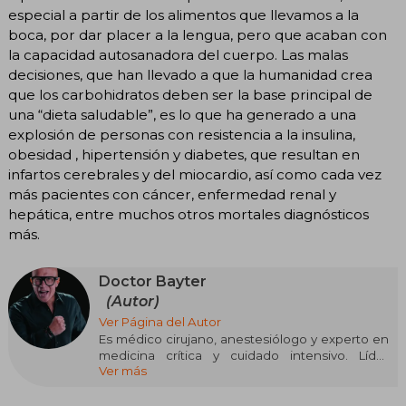
especial a partir de los alimentos que llevamos a la
boca, por dar placer a la lengua, pero que acaban con
la capacidad autosanadora del cuerpo. Las malas
decisiones, que han llevado a que la humanidad crea
que los carbohidratos deben ser la base principal de
una “dieta saludable”, es lo que ha generado a una
explosión de personas con resistencia a la insulina,
obesidad , hipertensión y diabetes, que resultan en
infartos cerebrales y del miocardio, así como cada vez
más pacientes con cáncer, enfermedad renal y
hepática, entre muchos otros mortales diagnósticos
más.
Doctor Bayter
(Autor)
Ver Página del Autor
Es médico cirujano, anestesiólogo y experto en
medicina crítica y cuidado intensivo. Líder
Ver más
latinoamericano de seguridad en cirugía
plástica. Conferencista internacional en
Latinoamérica, Estados Unidos y España. Autor