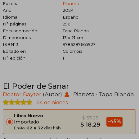
Editorial
Planeta
Año
2024
Idioma
Español
N° páginas
296
Encuadernación
Tapa Blanda
Dimensiones
13 x 21 cm
ISBN13
9786287665927
Editado en
Colombia
N° edición
1
El Poder de Sanar
Doctor Bayter
(Autor)
·
Planeta
· Tapa Blanda
44 opiniones
Libro Nuevo
$ 33.25
-45%
Importado
$ 18.29
Envío:
22 a 32
días háb.