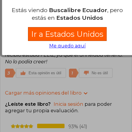
Vino bien y en el tiempo que me habían indicado
Estás viendo
Buscalibre Ecuador
, pero
estás en
Estados Unidos
3
1
Esta opinión es útil
No es útil
Ir a Estados Unidos
Evelyn Soto
Lunes 20 de Mayo, 2024
Compra Verificada
Me quedo aquí
El libro era para un regalo y la persona que lo
recibió estaba FELIZ, ya que él anhelaba tenerlo.
No lo podía creer!
3
1
Esta opinión es útil
No es útil
Cargar más opiniones del libro
¿Leíste este libro?
Inicia sesión
para poder
agregar tu propia evaluación
.
93% (41)