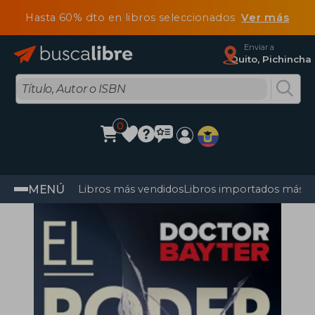
Hasta 60% dto en libros seleccionados
Ver más
Enviar a
Quito, Pichincha
0
MENÚ
Libros más vendidos
Libros importados más v