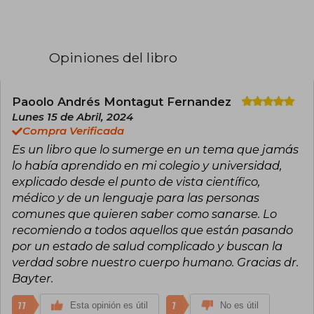
del libro Catástrofes en cirugía plástica y de más
de treinta artículos científicos. Ganador del
premio a Mejor Artículo Internacional de la
revista Aesthetic de la Sociedad Americana de
Opiniones del libro
Cirugía Plástica. Socio fundador y director
médico de la Clínica El Pinar, una de las
principales instituciones ambulatorias de cirugía
plástica en Colombia y la más segura para este
Paoolo Andrés Montagut Fernandez
tipo de procedimientos. Deportista consumado
Lunes 15 de Abril, 2024
que ha realizado más de 28 carreras de triatlón
Compra Verificada
de larga distancia del circuito Ironman.
Es un libro que lo sumerge en un tema que jamás
Actualmente guía, a través de sus chats, a más
de ochocientas personas en su objetivo por
lo había aprendido en mi colegio y universidad,
bajar de peso, tener salud y ganar energía.
explicado desde el punto de vista científico,
Creador del método de la Dieta KETO Perfecta
médico y de un lenguaje para las personas
(DKP).
comunes que quieren saber como sanarse. Lo
recomiendo a todos aquellos que están pasando
por un estado de salud complicado y buscan la
verdad sobre nuestro cuerpo humano. Gracias dr.
Bayter.
11
1
Esta opinión es útil
No es útil