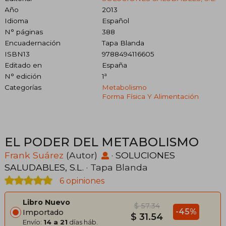
Año
2013
Idioma
Español
N° páginas
388
Encuadernación
Tapa Blanda
ISBN13
9788494116605
Editado en
España
N° edición
1ª
Categorías
Metabolismo
Forma Física Y Alimentación
EL PODER DEL METABOLISMO
Frank Suárez
(Autor)
·
SOLUCIONES
SALUDABLES, S.L.
· Tapa Blanda
6 opiniones
Libro Nuevo
$ 57.34
-45%
Importado
$ 31.54
Envío:
14 a 21
días háb.