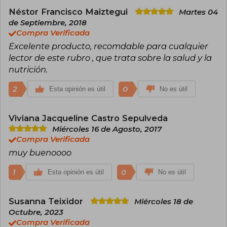
bienestar.
Néstor Francisco Maiztegui
Martes 04
Publicó libros que se han convertido en guías
de Septiembre, 2018
prácticas para millones de personas en su
Compra Verificada
camino hacia una vida más saludable. Entre
Excelente producto, recomdable para cualquier
ellos destacan El Poder del Metabolismo (2013),
Recetas. El Poder del Metabolismo (2017) y
lector de este rubro , que trata sobre la salud y la
Metabolismo Ultra Poderoso (2018), obras que
nutrición.
ofrecen consejos accesibles y efectivos para
mejorar la salud metabólica. Su legado continúa
2
0
Esta opinión es útil
No es útil
inspirando a quienes buscan soluciones reales y
sostenibles para transformar su bienestar.
Viviana Jacqueline Castro Sepulveda
Miércoles 16 de Agosto, 2017
Compra Verificada
muy buenoooo
1
0
Esta opinión es útil
No es útil
Susanna Teixidor
Miércoles 18 de
Octubre, 2023
Compra Verificada