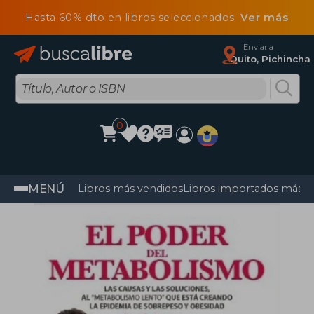
Hasta 60% dto en libros seleccionados
Ver más
Enviar a
Quito, Pichincha
0
MENÚ
Libros más vendidos
Libros importados más v