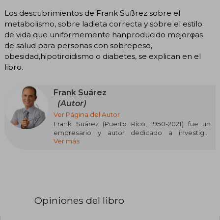
Los descubrimientos de Frank Sußrez sobre el
metabolismo, sobre ladieta correcta y sobre el estilo
de vida que uniformemente hanproducido mejorφas
de salud para personas con sobrepeso,
obesidad,hipotiroidismo o diabetes, se explican en el
libro.
Frank Suárez
(Autor)
Ver Página del Autor
Frank Suárez (Puerto Rico, 1950-2021) fue un
empresario y autor dedicado a investigar
Ver más
activamente sobre el metabolismo y las
soluciones a la obesidad, motivado por sus
propias dificultades para perder peso y el acoso
escolar que sufrió debido a ello. Su experiencia
personal con múltiples dietas que resultaban
insostenibles lo llevó a profundizar en temas
como metabolismo, nutrición, digestión y otros
Opiniones del libro
aspectos relacionados con la salud,
convirtiéndose en un referente en el ámbito del