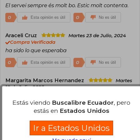
El servei sempre és molt bo. Estic molt contenta.
0
0
Esta opinión es útil
No es útil
Araceli Cruz
Martes 23 de Julio, 2024
Compra Verificada
ha sido lo que esperaba
0
0
Esta opinión es útil
No es útil
Margarita Marcos Hernandez
Martes
18 de Julio, 2023
Compra Verificada
Un libro básico en cualquier hogar, un libro que te
Estás viendo
Buscalibre Ecuador
, pero
cambia la vida se lo recomiendo a todo el mundo
estás en
Estados Unidos
0
1
Esta opinión es útil
No es útil
Ir a Estados Unidos