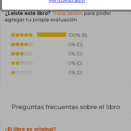
Me quedo aquí
Cargar más opiniones del libro
¿Leíste este libro?
Inicia sesión
para poder
agregar tu propia evaluación
.
100% (6)
0% (0)
0% (0)
0% (0)
0% (0)
Preguntas frecuentes sobre el libro
¿El libro es original?