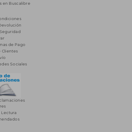
s en Buscalibre
ondiciones
 Devolución
 Seguridad
ar
rmas de Pago
 Clientes
vío
edes Sociales
eclamaciones
res
a Lectura
omendados