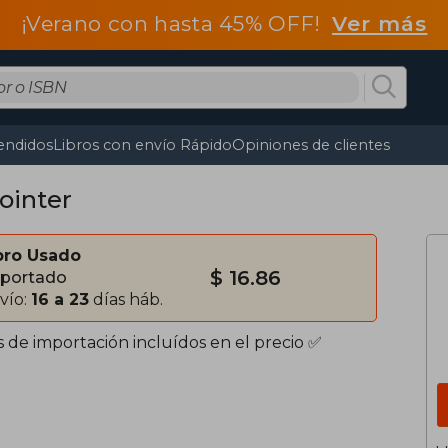
¡Verano con hasta 45% OFF!
Ver más
endidos
Libros con envío Rápido
Opiniones de clientes
ointer
bro Usado
$ 16.86
portado
vío:
16 a 23
días háb.
s de importación incluídos en el precio ✅