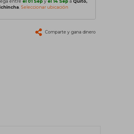
lega entre
el 01 Sep
y
el 14 Sep
a
Quito,
ichincha
.
Seleccionar ubicación
Comparte y gana dinero