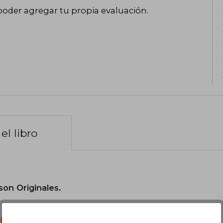
poder agregar tu propia evaluación
.
el libro
son Originales.
libro?