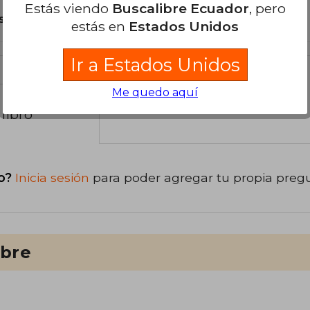
Estás viendo
Buscalibre Ecuador
, pero
s Tapa Blanda.
estás en
Estados Unidos
Ir a Estados Unidos
Me quedo aquí
libro
o?
Inicia sesión
para poder agregar tu propia preg
ibre