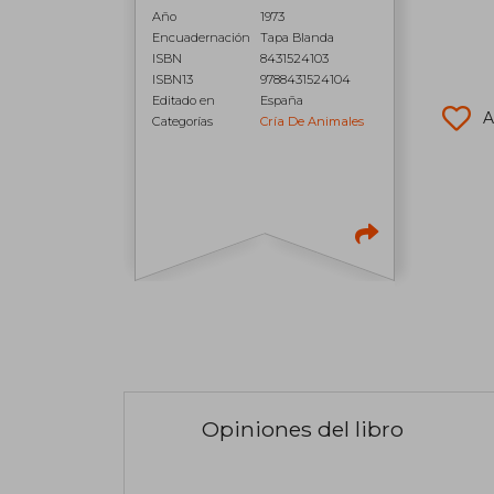
Año
1973
Encuadernación
Tapa Blanda
ISBN
8431524103
ISBN13
9788431524104
Editado en
España
A
Categorías
Cría De Animales
Opiniones del libro