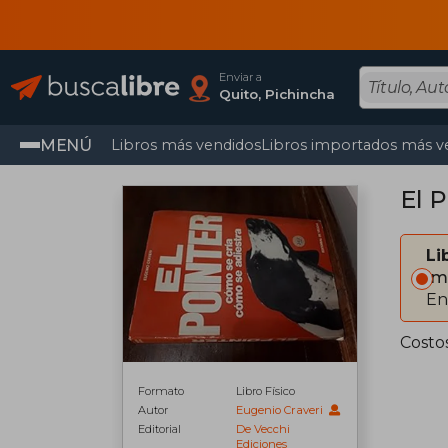
Enviar a
Quito, Pichincha
MENÚ
Libros más vendidos
Libros importados más v
El P
Li
Im
En
Costo
Formato
Libro Físico
Autor
Eugenio Craveri
Editorial
De Vecchi
Ediciones