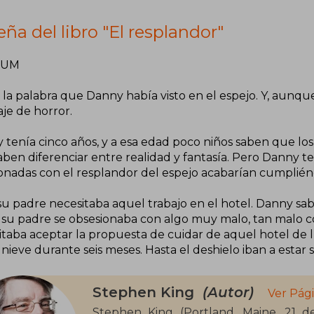
ña del libro "El resplandor"
RUM
 la palabra que Danny había visto en el espejo. Y, aunqu
je de horror.
 tenía cinco años, y a esa edad poco niños saben que los
aben diferenciar entre realidad y fantasía. Pero Danny t
ionadas con el resplandor del espejo acabarían cumplié
su padre necesitaba aquel trabajo en el hotel. Danny sa
 su padre se obsesionaba con algo muy malo, tan malo com
itaba aceptar la propuesta de cuidar de aquel hotel de l
 nieve durante seis meses. Hasta el deshielo iban a estar so
Stephen King
(Autor)
Ver Pág
Stephen King (Portland, Maine, 21 d