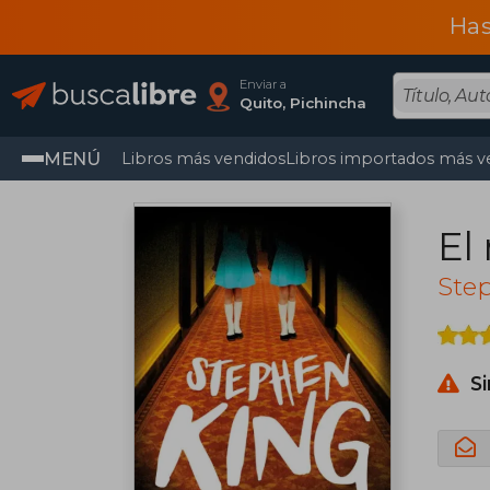
Has
Enviar a
Quito, Pichincha
MENÚ
Libros más vendidos
Libros importados más v
El
Ste
S