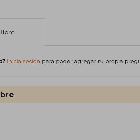
libro
o?
Inicia sesión
para poder agregar tu propia preg
ibre