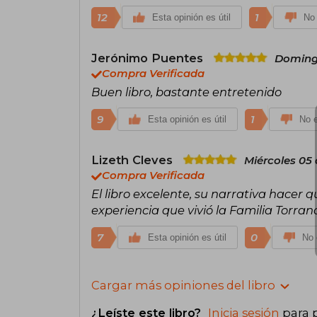
12
1
Esta opinión es útil
No 
Jerónimo Puentes
Domingo
Compra Verificada
Buen libro, bastante entretenido
9
1
Esta opinión es útil
No e
Lizeth Cleves
Miércoles 05 
Compra Verificada
El libro excelente, su narrativa hacer qu
experiencia que vivió la Familia Torran
7
0
Esta opinión es útil
No 
Cargar más opiniones del libro
¿Leíste este libro?
Inicia sesión
para 