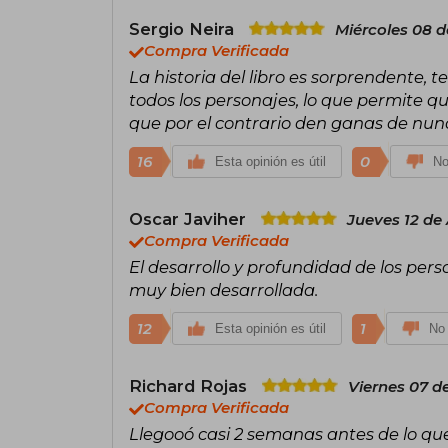
Sergio Neira
Miércoles 08 d
Compra Verificada
La historia del libro es sorprendente, t
todos los personajes, lo que permite q
que por el contrario den ganas de nunc
16
0
Esta opinión es útil
No
Oscar Javiher
Jueves 12 de
Compra Verificada
El desarrollo y profundidad de los per
muy bien desarrollada.
12
1
Esta opinión es útil
No 
Richard Rojas
Viernes 07 d
Compra Verificada
Llegooó casi 2 semanas antes de lo qu