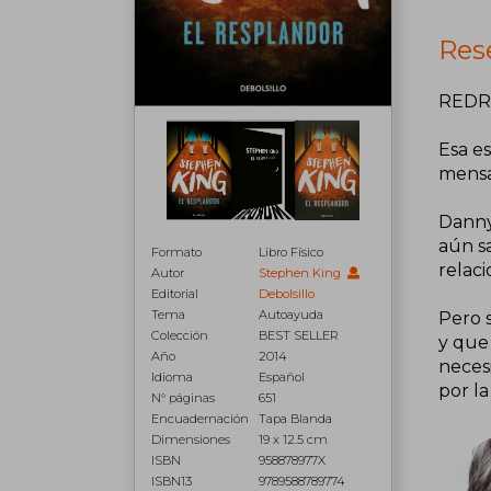
Rese
RED
Esa es
mensa
Danny
aún s
Formato
Libro Físico
relac
Autor
Stephen King
Editorial
Debolsillo
Tema
Autoayuda
Pero 
Colección
BEST SELLER
y que
Año
2014
neces
Idioma
Español
por la
N° páginas
651
Encuadernación
Tapa Blanda
Dimensiones
19 x 12.5 cm
ISBN
958878977X
ISBN13
9789588789774