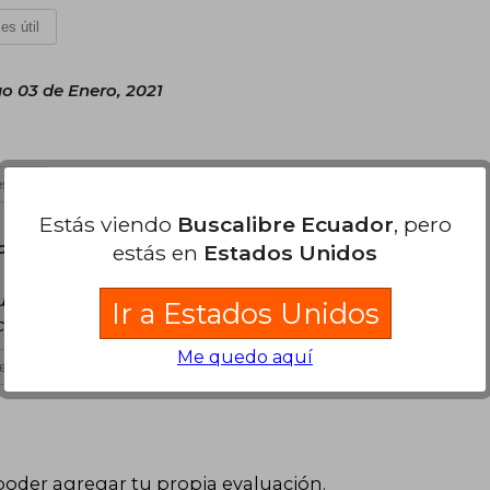
es útil
 03 de Enero, 2021
s útil
Estás viendo
Buscalibre Ecuador
, pero
de Enero, 2022
estás en
Estados Unidos
e uno viaje al hotel overlook y viva la
Ir a Estados Unidos
ce... Muy bueno
Me quedo aquí
es útil
poder agregar tu propia evaluación
.