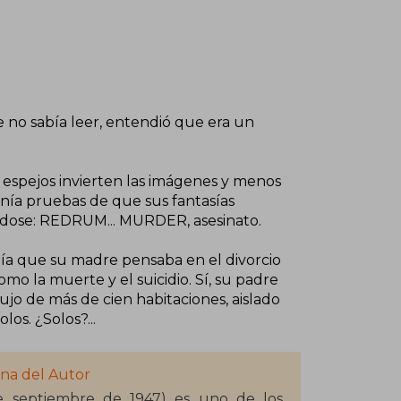
e no sabía leer, entendió que era un
 espejos invierten las imágenes y menos
enía pruebas de que sus fantasías
ndose: REDRUM... MURDER, asesinato.
bía que su madre pensaba en el divorcio
o la muerte y el suicidio. Sí, su padre
ujo de más de cien habitaciones, aislado
los. ¿Solos?...
ina del Autor
e septiembre de 1947) es uno de los