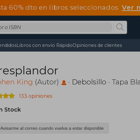
ta 60% dto en libros seleccionados
Ver 
endidos
Libros con envío Rápido
Opiniones de clientes
 resplandor
phen King
(Autor)
·
Debolsillo
· Tapa Bl
133 opiniones
in Stock
Avisarme al correo cuando vuelva a estar disponible