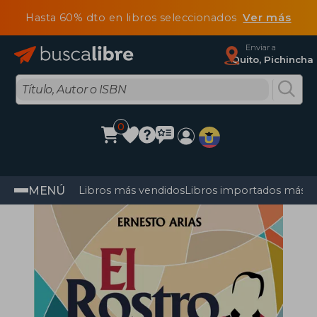
Hasta 60% dto en libros seleccionados
Ver más
Enviar a
Quito, Pichincha
0
MENÚ
Libros más vendidos
Libros importados más v