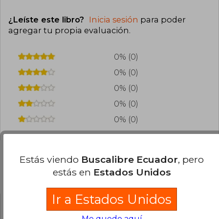
¿Leíste este libro?
Inicia sesión
para poder
agregar tu propia evaluación
.
0% (0)
0% (0)
0% (0)
0% (0)
0% (0)
Estás viendo
Buscalibre Ecuador
, pero
estás en
Estados Unidos
Preguntas frecuentes sobre el libro
Ir a Estados Unidos
¿El libro es original?
Me quedo aquí