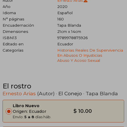
Autor
Ernesto Arias
Año
2020
Idioma
Español
N° páginas
160
Encuadernación
Tapa Blanda
Dimensiones
21cm x 14cm
ISBN13
9789978875926
Editado en
Ecuador
Categorías
Historias Reales De Supervivencia
En Abusos O Injusticias
Abuso Y Acoso Sexual
El rostro
Ernesto Arias
(Autor) ·
El Conejo
· Tapa Blanda
Libro Nuevo
$ 10.00
Origen: Ecuador
Envío:
5 a 8
días háb.