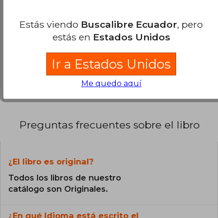
0% (0)
0% (0)
Estás viendo
Buscalibre Ecuador
, pero
estás en
Estados Unidos
0% (0)
0% (0)
Ir a Estados Unidos
0% (0)
Me quedo aquí
Preguntas frecuentes sobre el libro
¿El libro es original?
Todos los libros de nuestro
catálogo son Originales.
¿En qué Idioma está escrito el