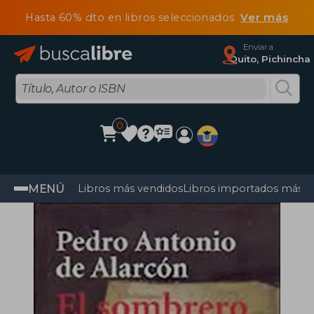
Hasta 60% dto en libros seleccionados
Ver más
Enviar a
Quito, Pichincha
0
MENÚ
Libros más vendidos
Libros importados más v