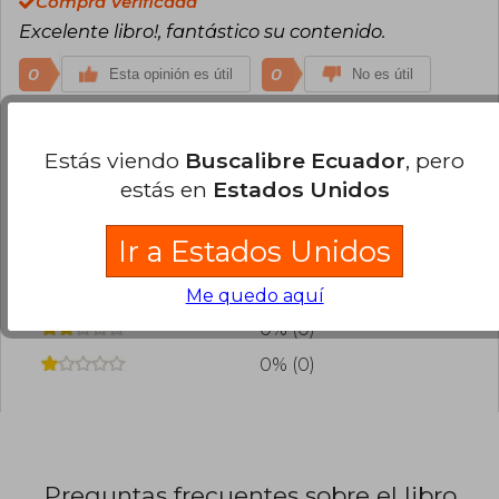
Compra Verificada
Excelente libro!, fantástico su contenido.
0
0
Esta opinión es útil
No es útil
¿Leíste este libro?
Inicia sesión
para poder
Estás viendo
Buscalibre Ecuador
, pero
agregar tu propia evaluación
.
estás en
Estados Unidos
50% (2)
Ir a Estados Unidos
50% (2)
0% (0)
Me quedo aquí
0% (0)
0% (0)
Preguntas frecuentes sobre el libro