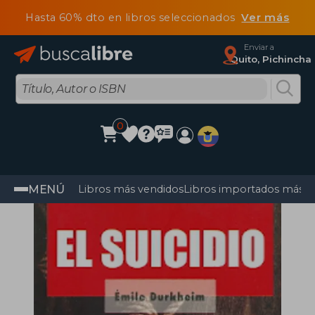
Hasta 60% dto en libros seleccionados
Ver más
Enviar a
Quito, Pichincha
0
MENÚ
Libros más vendidos
Libros importados más v