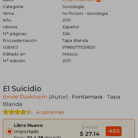
Categoría
Sociología
Tema
no ficcion - sociologia
Año
2011
Idioma
Español
N° páginas
336
Encuadernación
Tapa Blanda
ISBN13
9786077921820
Editado en
México
N° edición
2011
El Suicidio
Emile Durkheim
(Autor) ·
Fontamara
· Tapa
Blanda
4 opiniones
Libro Nuevo
$ 49.35
-45%
Importado
$ 27.14
Envío:
20 a 28
días háb.