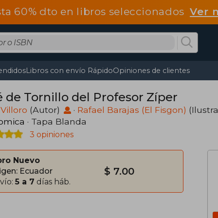
ta 60% dto en libros seleccionados
Ver 
endidos
Libros con envío Rápido
Opiniones de clientes
é de Tornillo del Profesor Zíper
Villoro
(Autor)
·
Rafael Barajas (El Fisgon)
(Ilustr
omica
· Tapa Blanda
3 opiniones
bro Nuevo
$ 7.00
igen: Ecuador
vío:
5 a 7
días háb.