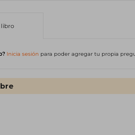
libro
o?
Inicia sesión
para poder agregar tu propia preg
ibre