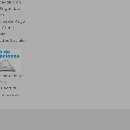
 Devolución
 Seguridad
ar
rmas de Pago
 Clientes
vío
edes Sociales
eclamaciones
res
a Lectura
omendados