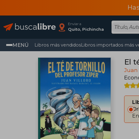
Has
Enviar a
Quito, Pichincha
MENÚ
Libros más vendidos
Libros importados más v
El t
Juan 
Econ
Li
Or
En