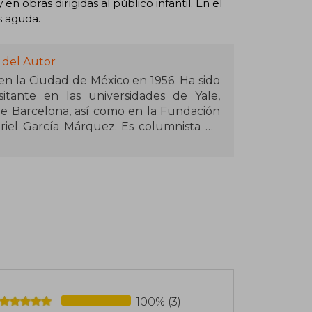
n obras dirigidas al público infantil. En el
is aguda.
 del Autor
ó en la Ciudad de México en 1956. Ha sido
itante en las universidades de Yale,
e Barcelona, así como en la Fundación
iel García Márquez. Es columnista de
io (Chile), entre otros. Fue director de
Autónoma Metropolitana-Iztapalapa. Es
d Michoacana de San Nicolás de Hidalgo
olitana. Desde 2014 es miembro de El
cano José Donoso y en 2018 el Premio
, por el conjunto de su obra. Entre los
100% (3)
éxico se encuentra el Premio Mazatlán