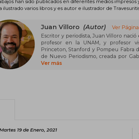
abajos han sido publicados en diferentes medios impresos y e
 ilustrado varios libros y es autor e ilustrador de Travesurit
Juan Villoro
(Autor)
Ver Página
Escritor y periodista, Juan Villoro naci
profesor en la UNAM, y profesor vis
Princeton, Stanford y Pompeu Fabra d
de Nuevo Periodismo, creada por Gabr
Reforma (México), ha escrito para medios internacionales como The New York
Ver más
Times (EU), El País (España) y El Mercur
La Jornada Semanal.
Estudió Sociología en la Universidad 
doctor honoris causa por la Universida
y por la Universidad Autónoma Metrop
Colegio Nacional.
En 2012 obtuvo el Premio Iberoameri
Martes 19 de Enero, 2021
Manuel Rojas, ambos otorgados en Chile
reconocimientos que ha recibido en M