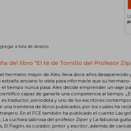
L
P
gregar a lista de deseos
a del libro "El té de Tornillo del Profesor Zíp
 el hermano mayor de Alex, lleva doce años desaparecido y 
n extraño anciano lo visita para informarle que su hermano e
el tiempo nunca pasa. Alex decide emprender un viaje para
científico capaz de ganarle una competencia al tiempo. ¿E
o es traductor, periodista y uno de los escritores contemp
 una treintena de libros publicados, por los cuales ha re
xtranjero. En el FCE también ha publicado el cuento Las golo
e, La cuchara sabrosa del profesor Zíper y La fabulosa guita
s, El Fisgón, es curador, pintor y escritor, además de caricatur