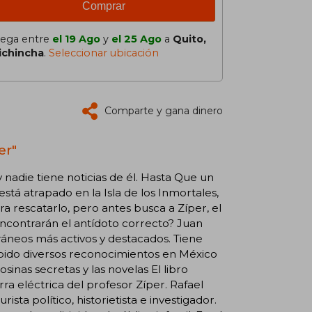
Comprar
lega entre
el 19 Ago
y
el 25 Ago
a
Quito,
ichincha
.
Seleccionar ubicación
Comparte y gana dinero
er"
nadie tiene noticias de él. Hasta Que un
stá atrapado en la Isla de los Inmortales,
 rescatarlo, pero antes busca a Zíper, el
ncontrarán el antídoto correcto? Juan
oráneos más activos y destacados. Tiene
cibido diversos reconocimientos en México
sinas secretas y las novelas El libro
rra eléctrica del profesor Zíper. Rafael
ista político, historietista e investigador.