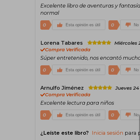
Excelente libro de aventuras y fantasía
normal
0
0
Esta opinión es útil
No 
Lorena Tabares
Miércoles 
Compra Verificada
Súper entretenido, nos encantó much
0
0
Esta opinión es útil
No 
Arnulfo Jiménez
Jueves 24
Compra Verificada
Excelente lectura para niños
0
0
Esta opinión es útil
No 
¿Leíste este libro?
Inicia sesión
para 