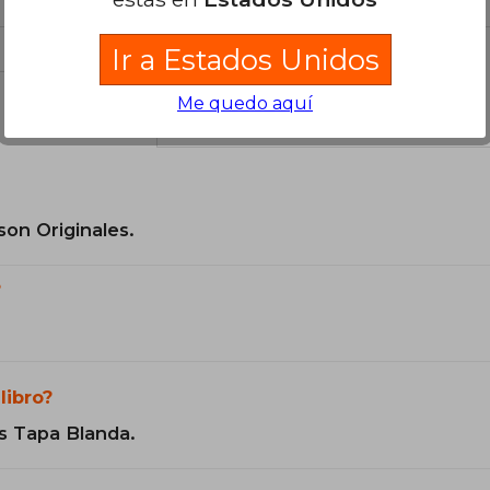
Ir a Estados Unidos
Me quedo aquí
el libro
son Originales.
?
libro?
s Tapa Blanda.