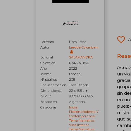
A
Formato
Libro Físico
Autor
Laetitia Colombani
Rese
Editorial
SALAMANDRA
Colección
NARRATIVA
Acucia
Año
2022
un via
Idioma
Español
N° páginas
208
gracia
Encuadernación
Tapa Blanda
grupo 
Dimensiones
22 x 13.5 cm
sin de
ISBN13
9789878000985
en un 
Editado en
Argentina
pues; 
Categorías
India
Ficción Moderna Y
mister
Contemporánea
que se
Tema Narrativo:
cambia
Vida Interior
Tema Narrativo: