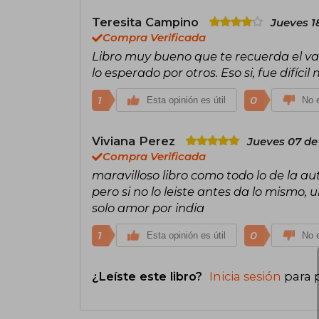
Teresita Campino
Jueves 1
Compra Verificada
Libro muy bueno que te recuerda el va
lo esperado por otros. Eso si, fue difíc
1
0
Esta opinión es útil
No e
Viviana Perez
Jueves 07 de
Compra Verificada
maravilloso libro como todo lo de la a
pero si no lo leiste antes da lo mismo, 
solo amor por india
1
0
Esta opinión es útil
No e
¿Leíste este libro?
Inicia sesión
para 