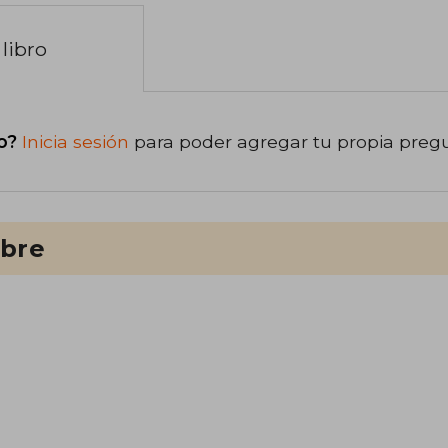
libro
o?
Inicia sesión
para poder agregar tu propia preg
ibre