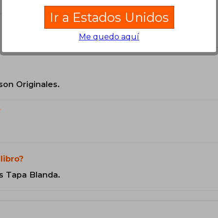
Ir a Estados Unidos
el libro
Me quedo aquí
son Originales.
?
libro?
s Tapa Blanda.