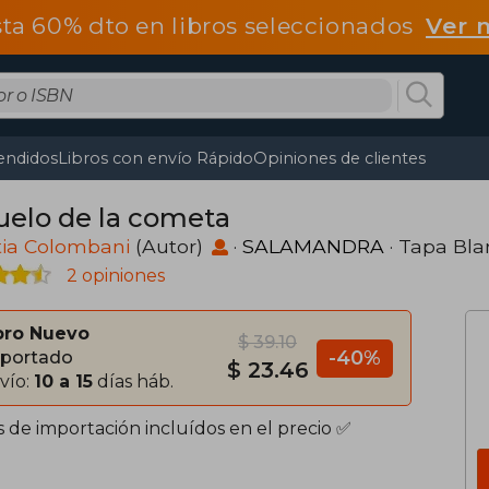
ta 60% dto en libros seleccionados
Ver 
endidos
Libros con envío Rápido
Opiniones de clientes
vuelo de la cometa
tia Colombani
(Autor)
·
SALAMANDRA
· Tapa Bl
2 opiniones
bro Nuevo
$ 39.10
-40%
portado
$ 23.46
vío:
10 a 15
días háb.
s de importación incluídos en el precio ✅