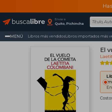
Has
Enviar a
Quito, Pichincha
MENÚ
Libros más vendidos
Libros importados más v
El 
Laeti
Li
Im
En
Costo