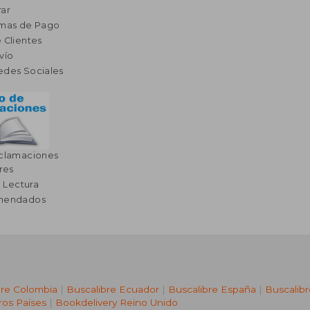
ar
rmas de Pago
 Clientes
vío
edes Sociales
eclamaciones
res
a Lectura
omendados
bre Colombia
|
Buscalibre Ecuador
|
Buscalibre España
|
Buscalib
ros Países
|
Bookdelivery Reino Unido