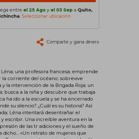
lega entre
el 25 Ago
y
el 03 Sep
a
Quito,
ichincha
.
Seleccionar ubicación
Comparte y gana dinero
a; Léna; una profesora francesa; emprende
r la corriente del océano; sobrevive
 y la intervención de la Brigada Roja; un
 busca a la niña y descubre que trabaja
nca ha ido a la escuela y se ha encerrado
 su silencio? ¿Cuál es su historia? Así
gada; Léna intentará desentrañar el
 escribir. Una increíble aventura en la
opresión de las tr adiciones y el sueño de
a dicho... «Un retrato de mujeres que