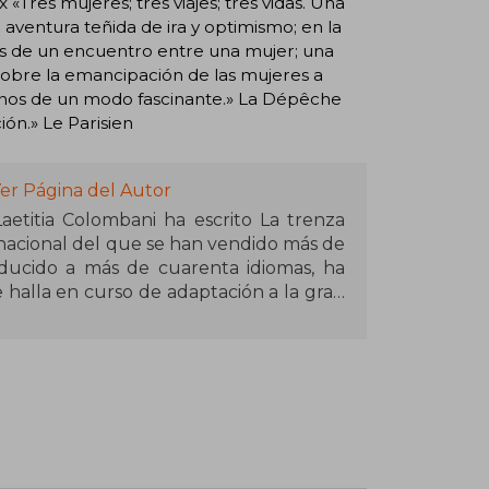
 «Tres mujeres; tres viajes; tres vidas. Una
 aventura teñida de ira y optimismo; en la
avés de un encuentro entre una mujer; una
 sobre la emancipación de las mujeres a
arnos de un modo fascinante.» La Dépêche
ión.» Le Parisien
er Página del Autor
 Laetitia Colombani ha escrito La trenza
nacional del que se han vendido más de
aducido a más de cuarenta idiomas, ha
se halla en curso de adaptación a la gran
n ha publicado La trenza o el viaje de
ras (Salamandra, 2020).