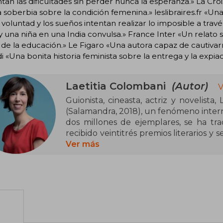
tan las dificultades sin perder nunca la esperanza.» La Croix
 soberbia sobre la condición femenina.» leslibraires.fr «Una
 voluntad y los sueños intentan realizar lo imposible a tr
y una niña en una India convulsa.» France Inter «Un relato
 de la educación.» Le Figaro «Una autora capaz de cautiv
i «Una bonita historia feminista sobre la entrega y la expiac
Laetitia Colombani
(Autor)
V
Guionista, cineasta, actriz y novelista,
(Salamandra, 2018), un fenómeno inter
dos millones de ejemplares, se ha tr
recibido veintitrés premios literarios y 
pantalla por la propia autora. Tambié
Ver más
Lalita (Salamandra, 2020) y Las vencedo