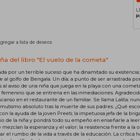
L
P
gregar a lista de deseos
ña del libro "El vuelo de la cometa"
da por un terrible suceso que ha dinamitado su existenci
je al golfo de Bengala. Un día; a punto de ser arrastrada po
s al aviso de una niña que juega en la playa con una cometa
femenino que se entrena en las inmediaciones. Agradecida;
scanso en el restaurante de un familiar. Se llama Lalita; nu
mutismo absoluto tras la muerte de sus padres. ¿Qué esconde
con la ayuda de la joven Preeti; la impetuosa jefa de la bri
io de la niña y pondrá todo su empeño en enseñarle a leer y
 mezclan la esperanza y el valor; la resistencia frente a la 
r el rumbo de la vida a través de la educación. La crítica h