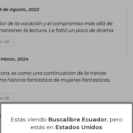
8 de Agosto, 2022
lor de la vocación y el compromiso más allá de
il mantener la lectura. Le faltó un poco de drama
s útil
 Marzo, 2024
utora, es como una continuacion de la trenza
una historia fantastica de mujeres fantasticas,
s útil
poder agregar tu propia evaluación
.
Estás viendo
Buscalibre Ecuador
, pero
estás en
Estados Unidos