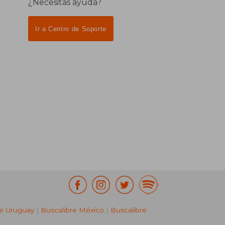
¿Necesitas ayuda?
Ir a Centro de Soporte
re Uruguay
|
Buscalibre México
|
Buscalibre