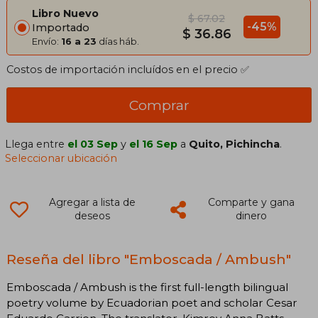
Libro Nuevo
$ 67.02
-45%
Importado
$ 36.86
Envío:
16 a 23
días háb.
Costos de importación incluídos en el precio ✅
Comprar
Llega entre
el 03 Sep
y
el 16 Sep
a
Quito, Pichincha
.
Seleccionar ubicación
Agregar a lista de
Comparte y gana
deseos
dinero
Reseña del libro "Emboscada / Ambush"
Emboscada / Ambush is the first full-length bilingual
poetry volume by Ecuadorian poet and scholar Cesar