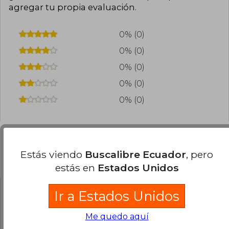
agregar tu propia evaluación
.
0% (0)
0% (0)
0% (0)
0% (0)
0% (0)
Estás viendo
Buscalibre Ecuador
, pero
Preguntas frecuentes sobre el libro
estás en
Estados Unidos
Ir a Estados Unidos
¿El libro es original?
Todos los libros de nuestro
Me quedo aquí
catálogo son Originales.