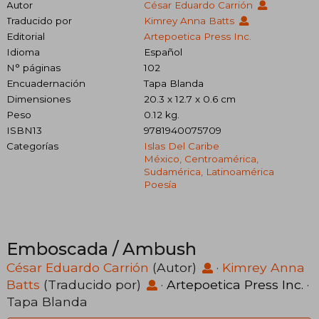
Autor
César Eduardo Carrión
Traducido por
Kimrey Anna Batts
Editorial
Artepoetica Press Inc.
Idioma
Español
N° páginas
102
Encuadernación
Tapa Blanda
Dimensiones
20.3 x 12.7 x 0.6 cm
Peso
0.12 kg.
ISBN13
9781940075709
Categorías
Islas Del Caribe
México, Centroamérica,
Sudamérica, Latinoamérica
Poesía
Emboscada / Ambush
César Eduardo Carrión
(Autor)
·
Kimrey Anna
Batts
(Traducido por)
·
Artepoetica Press Inc.
·
Tapa Blanda