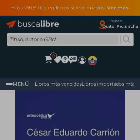
Hasta 60% dto en libros seleccionados
Ver más
Enviar a
Quito, Pichincha
0
MENÚ
Libros más vendidos
Libros importados más v