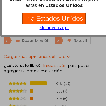
2
0
Esta opinión es útil
No es útil
estás en
Estados Unidos
Sandra Marcela Calvachi Mora
Martes
Ir a Estados Unidos
28 de Julio, 2020
Compra Verificada
Me quedo aquí
No me gustó la pasta. El contenido es bello!
1
0
Esta opinión es útil
No es útil
Cargar más opiniones del libro
¿Leíste este libro?
Inicia sesión
para poder
agregar tu propia evaluación
.
72% (33)
15% (7)
13% (6)