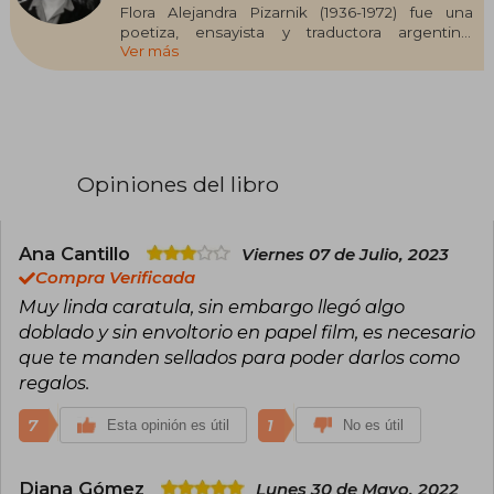
Flora Alejandra Pizarnik (1936-1972) fue una
poetiza, ensayista y traductora argentina.
Ver más
Estudió Filosofía y Letras en la Universidad de
Buenos Aires y tuvo formación artística de la
mano del pintor surrealista Juan Batlle Planas.
Además, estudió historia de las religiones y
literatura francesa en La Sorbona. En su tiempo
en Paris, entre 1960 y 1964, trabajó para la revista
Cuadernos y algunas editoriales francesas y
Opiniones del libro
entabla una importante amistad con Julio
Cortazar y Octavio Paz. En 1969 recibió una beca
Guggenheim, y en 1971 una Fullbright. Se quita la
vida en 1972 con una sobredosis de seconal.
Ana Cantillo
Viernes 07 de Julio, 2023
Pizarnik es considerada como la última poeta
Compra Verificada
maldita.
Muy linda caratula, sin embargo llegó algo
doblado y sin envoltorio en papel film, es necesario
que te manden sellados para poder darlos como
regalos.
7
1
Esta opinión es útil
No es útil
Diana Gómez
Lunes 30 de Mayo, 2022