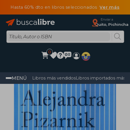
Hasta 60% dto en libros seleccionados
Ver más
Enviar a
Quito, Pichincha
0
MENÚ
Libros más vendidos
Libros importados más v