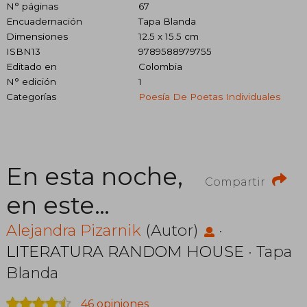
N° páginas
67
Encuadernación
Tapa Blanda
Dimensiones
12.5 x 15.5 cm
ISBN13
9789588979755
Editado en
Colombia
N° edición
1
Categorías
Poesía De Poetas Individuales
En esta noche,
Compartir
en este
mundo
Alejandra Pizarnik
(Autor)
·
LITERATURA RANDOM HOUSE
· Tapa
Blanda
46 opiniones