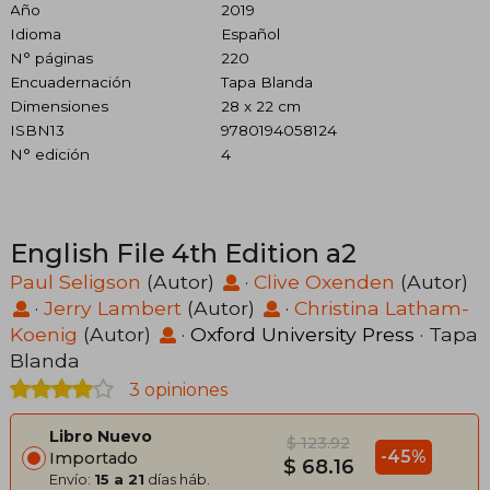
Año
2019
Idioma
Español
N° páginas
220
Encuadernación
Tapa Blanda
Dimensiones
28 x 22 cm
ISBN13
9780194058124
N° edición
4
English File 4th Edition a2
Paul Seligson
(Autor)
·
Clive Oxenden
(Autor)
·
Jerry Lambert
(Autor)
·
Christina Latham-
Koenig
(Autor)
·
Oxford University Press
· Tapa
Blanda
3 opiniones
Libro Nuevo
$ 123.92
-45%
Importado
$ 68.16
Envío:
15 a 21
días háb.