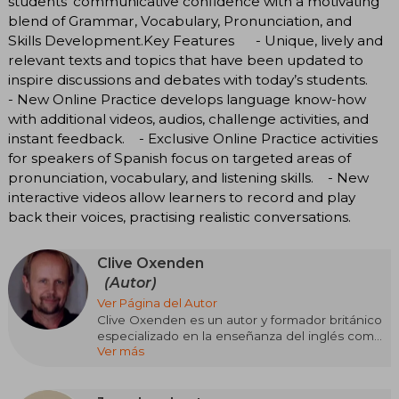
students’ communicative confidence with a motivating
blend of Grammar, Vocabulary, Pronunciation, and
Skills Development.Key Features - Unique, lively and
relevant texts and topics that have been updated to
inspire discussions and debates with today’s students.
- New Online Practice develops language know-how
with additional videos, audios, challenge activities, and
instant feedback. - Exclusive Online Practice activities
for speakers of Spanish focus on targeted areas of
pronunciation, vocabulary, and listening skills. - New
interactive videos allow learners to record and play
back their voices, practising realistic conversations.
Clive Oxenden
(Autor)
Ver Página del Autor
Clive Oxenden es un autor y formador británico
especializado en la enseñanza del inglés como
Ver más
lengua extranjera. Con una larga trayectoria
como docente en Europa, desarrolló un
enfoque práctico y comunicativo que más tarde