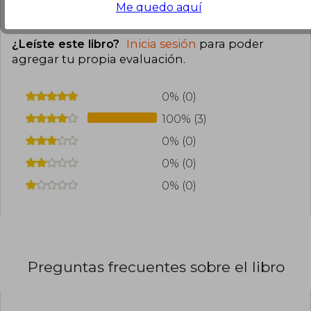
0
0
Esta opinión es útil
No es útil
Me quedo aquí
¿Leíste este libro?
Inicia sesión
para poder
agregar tu propia evaluación
.
0% (0)
100% (3)
0% (0)
0% (0)
0% (0)
Preguntas frecuentes sobre el libro