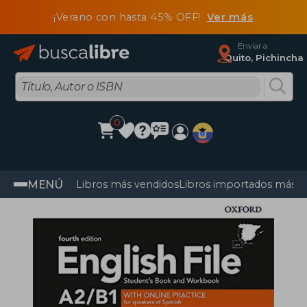
¡Verano con hasta 45% OFF!
Ver más
Enviar a
Quito, Pichincha
0
MENÚ
Libros más vendidos
Libros importados más v