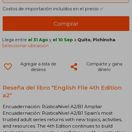
Costos de importación incluídos en el precio ✅
Comprar
Llega entre
el 31 Ago
y
el 10 Sep
a
Quito, Pichincha
.
Seleccionar ubicación
Agregar a lista de
Comparte y gana
deseos
dinero
Reseña del libro "English File 4th Edition
a2"
Encuadernación: RústicaNivel A2/B1 Ampliar
Encuadernación: RústicaNivel A2/B1 Spain’s most
trusted adult series returns with new topics, activities,
and resources. The 4th Edition continues to build