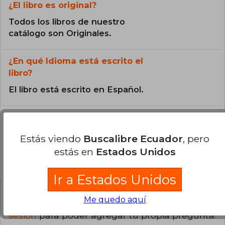
¿El libro es original?
Todos los libros de nuestro
catálogo son Originales.
¿En qué Idioma está escrito el
libro?
El libro está escrito en Español.
Estás viendo
Buscalibre Ecuador
, pero
estás en
Estados Unidos
Preguntas y respuestas sobre el libro
Ir a Estados Unidos
Me quedo aquí
¿Tienes una pregunta sobre el libro?
Inicia
sesión
para poder agregar tu propia pregunta.