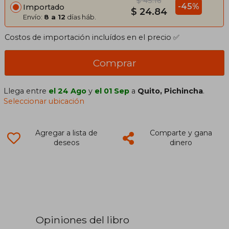
$ 45.16
-45%
Importado
$ 24.84
Envío:
8 a 12
días háb.
Costos de importación incluídos en el precio ✅
Comprar
Llega entre
el 24 Ago
y
el 01 Sep
a
Quito, Pichincha
.
Seleccionar ubicación
Agregar a lista de
Comparte y gana
deseos
dinero
Opiniones del libro