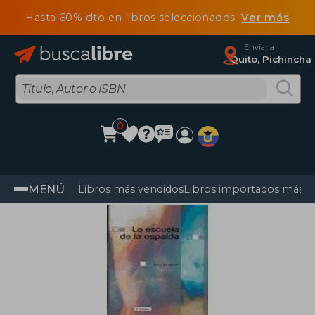
Hasta 60% dto en libros seleccionados
Ver más
Enviar a
Quito, Pichincha
0
MENÚ
Libros más vendidos
Libros importados más v