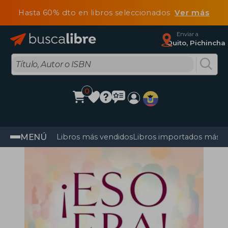
Hasta 60% dto en libros seleccionados
Ver más
Enviar a
Quito, Pichincha
0
MENÚ
Libros más vendidos
Libros importados más v