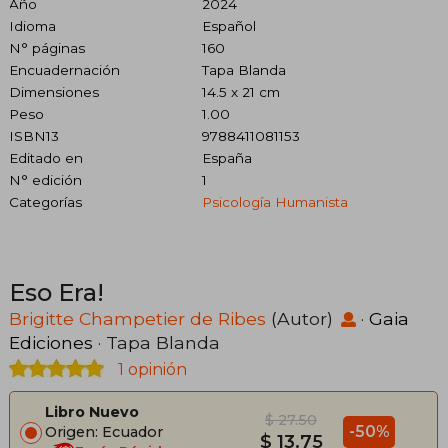
Año
2024
Idioma
Español
N° páginas
160
Encuadernación
Tapa Blanda
Dimensiones
14.5 x 21 cm
Peso
1.00
ISBN13
9788411081153
Editado en
España
N° edición
1
Categorías
Psicología Humanista
Eso Era!
Brigitte Champetier de Ribes
(Autor)
·
Gaia
Ediciones
· Tapa Blanda
1 opinión
Libro Nuevo
$ 27.50
-50%
Origen: Ecuador
$ 13.75