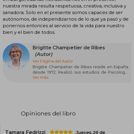
nuestra mirada resulta respetuosa, creativa, inclusiva y
sanadora. Solo en el presente somos capaces de ser
autónomos, de independizarnos de lo que ya pasó y de
ponernos entonces al servicio de la vida para nuestro
bien y el bien de todos.
Brigitte Champetier de Ribes
(Autor)
Ver Página del Autor
Brigitte Champetier de Ribes reside en España
desde 1972. Realizó sus estudios de Psicología
Ver más
en París. Es psicóloga y psicoterapeuta. Ejerció
veinte años como catedrática de Filología
Francesa. Se formó, por un lado, en las nuevas
corrientes de la psicoterapia humanista, PNL,
Hipnosis, AT, Gestalt, Eneagrama, etcétera, y por
otro, en la Nueva Medicina de Hamer. En 2005
abrió en Madrid el Instituto de Constelaciones
Opiniones del libro
Familiares. Imparte talleres y formación en
diversas ciudades, con el enfoque de las
constelaciones del espíritu. En 2008 y 2010
organizó en Madrid unos seminarios dirigidos
Tamara Fedrizzi
Jueves 26 de