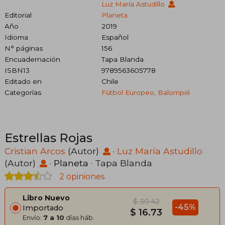
Luz María Astudillo
Editorial
Planeta
Año
2019
Idioma
Español
N° páginas
156
Encuadernación
Tapa Blanda
ISBN13
9789563605778
Editado en
Chile
Categorías
Fútbol Europeo, Balompié
Estrellas Rojas
Cristian Arcos
(Autor)
·
Luz María Astudillo
(Autor)
·
Planeta
· Tapa Blanda
2 opiniones
Libro Nuevo
$ 30.42
-45%
Importado
$ 16.73
Envío:
7 a 10
días háb.