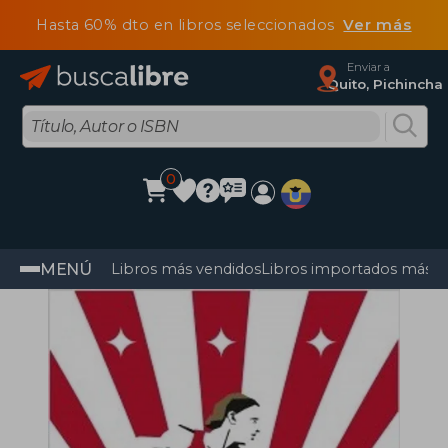
Hasta 60% dto en libros seleccionados
Ver más
Enviar a
Quito, Pichincha
0
MENÚ
Libros más vendidos
Libros importados más v