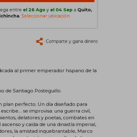
lega entre
el 26 Ago
y
el 04 Sep
a
Quito,
ichincha
.
Seleccionar ubicación
Comparte y gana dinero
dedicada al primer emperador hispano de la
o de Santiago Posteguillo.
n plan perfecto. Un día diseñado para
 escribe… se improvisa: una guerra civil,
amientos, delatores y poetas, combates en
l ascenso y caída de una dinastía imperial,
dores, la amistad inquebrantable, Marco