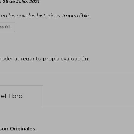
 26 de Julio, 2021
 las novelas historicas. Imperdible.
es útil
poder agregar tu propia evaluación
.
el libro
son Originales.