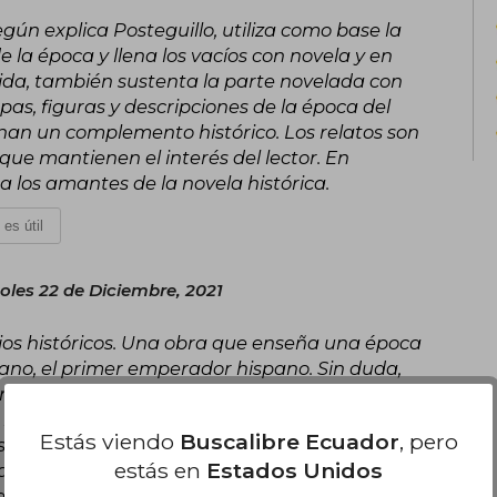
gún explica Posteguillo, utiliza como base la
e la época y llena los vacíos con novela y en
ida, también sustenta la parte novelada con
pas, figuras y descripciones de la época del
n un complemento histórico. Los relatos son
ue mantienen el interés del lector. En
los amantes de la novela histórica.
 es útil
oles 22 de Diciembre, 2021
dios históricos. Una obra que enseña una época
jano, el primer emperador hispano. Sin duda,
n imperio que nos guste o no, hemos heredado
 me gustó la obra de Santiago Posteguillo y en
Estás viendo
Buscalibre Ecuador
, pero
 de la literatura española que no es nuevo
estás en
Estados Unidos
n escritor, historiador y novelista. Recomiendo
nda es una minucia irrelevante. El Autor y su