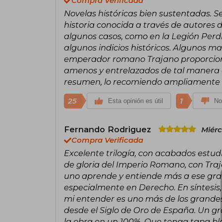
Compra Verificada
Novelas históricas bien sustentadas. Se
historia conocida a través de autores d
algunos casos, como en la Legión Perd
algunos indicios históricos. Algunos ma
emperador romano Trajano proporciona
amenos y entrelazados de tal manera q
resumen, lo recomiendo ampliamente a 
25
1
Esta opinión es útil
No
Fernando Rodriguez
Miérc
Compra Verificada
Excelente trilogía, con acabados estu
de gloria del Imperio Romano, con Tra
uno aprende y entiende más a ese gra
especialmente en Derecho. En síntesis,
mi entender es uno más de los grandes
desde el Siglo de Oro de España. Un gra
la obra en un 100%. Que tenga tapa bla