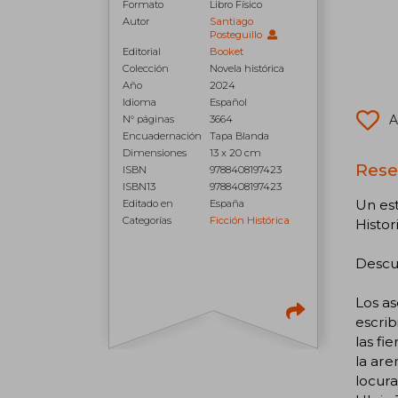
Formato
Libro Físico
Autor
Santiago
Posteguillo
Editorial
Booket
Colección
Novela histórica
Año
2024
Idioma
Español
A
N° páginas
3664
Encuadernación
Tapa Blanda
Dimensiones
13 x 20 cm
Rese
ISBN
9788408197423
ISBN13
9788408197423
Un est
Editado en
España
Categorías
Ficción Histórica
Histori
Descu
Los as
escrib
las fi
la are
locura