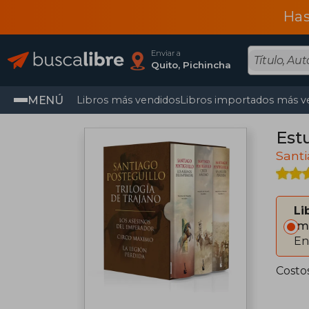
Has
Enviar a
Quito, Pichincha
MENÚ
Libros más vendidos
Libros importados más v
Est
Santi
Li
Im
En
Costo