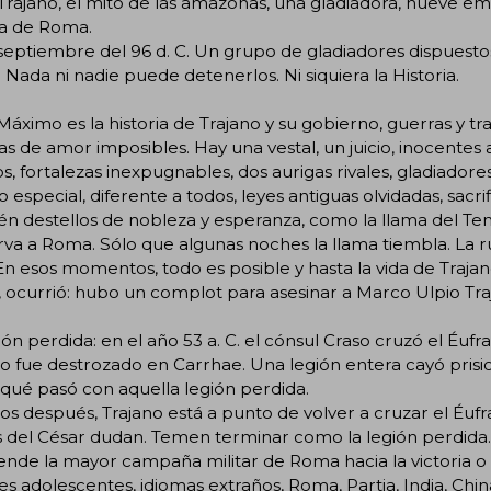
Trajano, el mito de las amazonas, una gladiadora, nueve em
ia de Roma.
septiembre del 96 d. C. Un grupo de gladiadores dispuestos
Nada ni nadie puede detenerlos. Ni siquiera la Historia.
Máximo es la historia de Trajano y su gobierno, guerras y tr
ias de amor imposibles. Hay una vestal, un juicio, inocente
os, fortalezas inexpugnables, dos aurigas rivales, gladiadore
o especial, diferente a todos, leyes antiguas olvidadas, sac
n destellos de nobleza y esperanza, como la llama del Te
va a Roma. Sólo que algunas noches la llama tiembla. La 
 En esos momentos, todo es posible y hasta la vida de Trajan
 ocurrió: hubo un complot para asesinar a Marco Ulpio Tr
ión perdida: en el año 53 a. C. el cónsul Craso cruzó el Éuf
to fue destrozado en Carrhae. Una legión entera cayó prisio
 qué pasó con aquella legión perdida.
os después, Trajano está a punto de volver a cruzar el Éufra
 del César dudan. Temen terminar como la legión perdida.
de la mayor campaña militar de Roma hacia la victoria o hac
s adolescentes, idiomas extraños, Roma, Partia, India, Chi