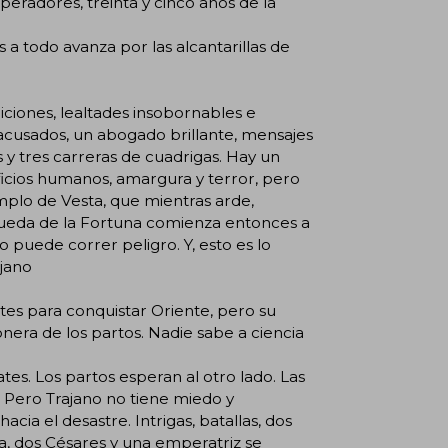
peradores, treinta y cinco años de la
 a todo avanza por las alcantarillas de
aiciones, lealtades insobornables e
s acusados, un abogado brillante, mensajes
s y tres carreras de cuadrigas. Hay un
rificios humanos, amargura y terror, pero
mplo de Vesta, que mientras arde,
rueda de la Fortuna comienza entonces a
o puede correr peligro. Y, esto es lo
ajano
rates para conquistar Oriente, pero su
nera de los partos. Nadie sabe a ciencia
tes. Los partos esperan al otro lado. Las
 Pero Trajano no tiene miedo y
ia el desastre. Intrigas, batallas, dos
na, dos Césares y una emperatriz se