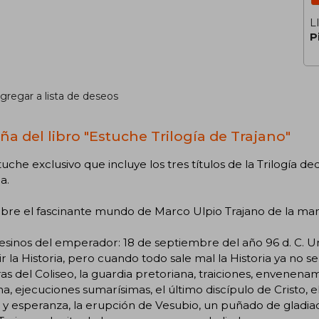
L
P
gregar a lista de deseos
ña del libro "Estuche Trilogía de Trajano"
uche exclusivo que incluye los tres títulos de la Trilogía 
a.
bre el fascinante mundo de Marco Ulpio Trajano de la man
esinos del emperador: 18 de septiembre del año 96 d. C. U
ir la Historia, pero cuando todo sale mal la Historia ya no se
eras del Coliseo, la guardia pretoriana, traiciones, envenen
na, ejecuciones sumarísimas, el último discípulo de Cristo, e
 y esperanza, la erupción de Vesubio, un puñado de gladia