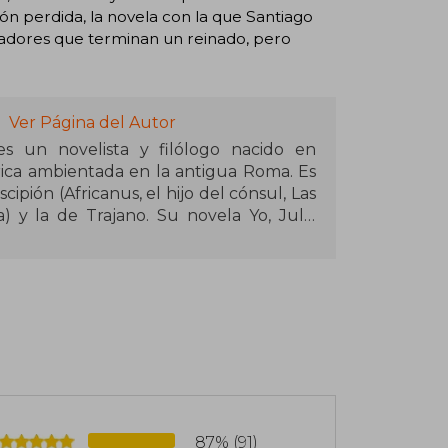
ón perdida, la novela con la que Santiago
radores que terminan un reinado, pero
Ver Página del Autor
es un novelista y filólogo nacido en
órica ambientada en la antigua Roma. Es
cipión (Africanus, el hijo del cónsul, Las
) y la de Trajano. Su novela Yo, Julia
solidando su prestigio como uno de los
en español. Además de su labor literaria,
 y literatura inglesa y ha publicado
87% (91)