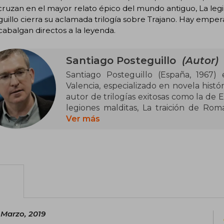
ruzan en el mayor relato épico del mundo antiguo, La legi
uillo cierra su aclamada trilogía sobre Trajano. Hay empe
cabalgan directos a la leyenda.
Santiago Posteguillo
(Autor)
Santiago Posteguillo (España, 1967) 
Valencia, especializado en novela hist
autor de trilogías exitosas como la de Es
legiones malditas, La traición de Roma
obtuvo el Premio Planeta en 2018, con
Ver más
principales autores de novela histórica 
es profesor universitario de lengua
numerosos ensayos académicos.
 Marzo, 2019