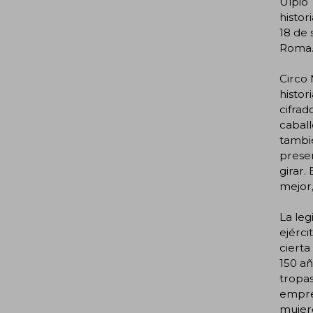
Ulpio 
histor
18 de 
Roma. 
Circo 
histor
cifrad
caball
tambié
preser
girar.
mejor,
La leg
ejérci
cierta
150 añ
tropas
empren
mujere