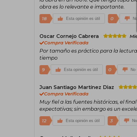
obra es lo relevante e importante.
18
0
Esta opinión es útil
No
Oscar Cornejo Cabrera
Mié
Compra Verificada
Por tamaño es práctico para la lectura 
tiempo
9
0
Esta opinión es útil
No 
Juan Santiago Martínez Diaz
Compra Verificada
Muy fiel a las fuentes históricas, el fi
expectativas; sin embargo es un excel
12
3
Esta opinión es útil
No