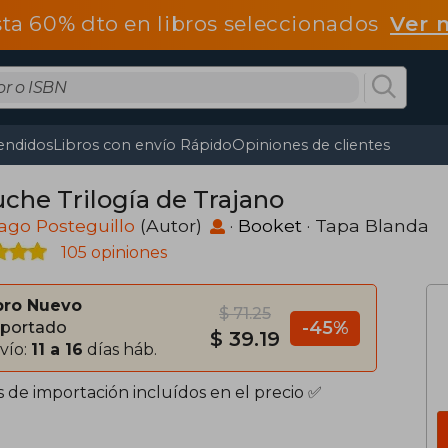
ta 60% dto en libros seleccionados
Ver 
endidos
Libros con envío Rápido
Opiniones de clientes
uche Trilogía de Trajano
ago Posteguillo
(Autor)
·
Booket
· Tapa Blanda
105 opiniones
bro Nuevo
$ 71.25
-45%
portado
$ 39.19
vío:
11 a 16
días háb.
s de importación incluídos en el precio ✅