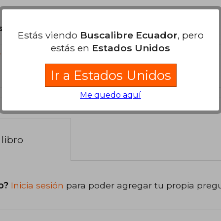
son Originales.
Estás viendo
Buscalibre Ecuador
, pero
estás en
Estados Unidos
?
Ir a Estados Unidos
Me quedo aquí
libro
o?
Inicia sesión
para poder agregar tu propia preg