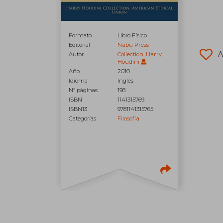
Formato
Libro Físico
Editorial
Nabu Press
A
Autor
Collection, Harry
Houdini
Año
2010
Idioma
Inglés
N° páginas
198
ISBN
1141315769
ISBN13
9781141315765
Categorías
Filosofía