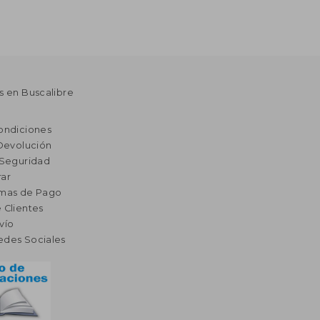
s en Buscalibre
ondiciones
 Devolución
 Seguridad
ar
rmas de Pago
 Clientes
vío
edes Sociales