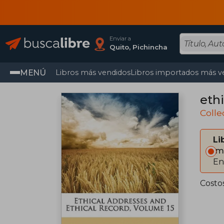
Enviar a
Quito, Pichincha
MENÚ
Libros más vendidos
Libros importados más v
ethi
Colle
Li
Im
En
Costo