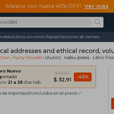
¡Verano con hasta 45% OFF!
Ver más
endidos
Libros con envío Rápido
Opiniones de clientes
cal addresses and ethical record, vol
ction, Harry Houdini
(Autor) ·
nabu press
· Libro Físi
bro Nuevo
$ 59.84
-45%
portado
$ 32.91
vío:
21 a 28
días háb.
s de importación incluídos en el precio ✅