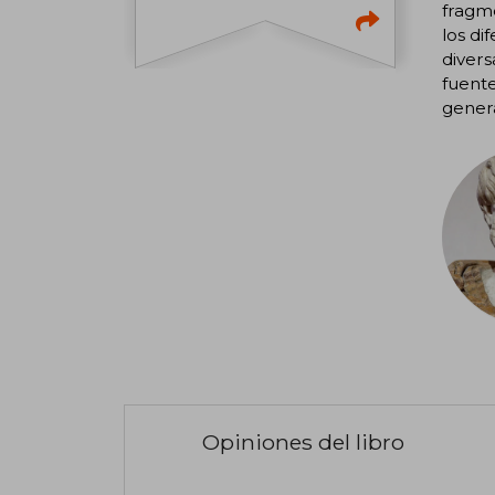
fragme
los di
divers
fuente
genera
Opiniones del libro