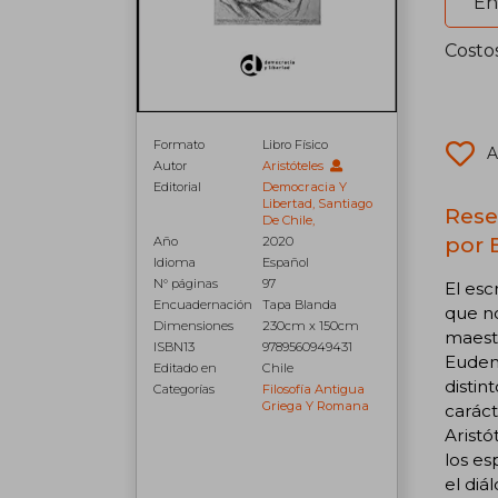
En
Costo
Formato
Libro Físico
A
Autor
Aristóteles
Editorial
Democracia Y
Libertad, Santiago
Rese
De Chile,
por 
Año
2020
Idioma
Español
N° páginas
97
El esc
Encuadernación
Tapa Blanda
que no
Dimensiones
230cm x 150cm
maestr
ISBN13
9789560949431
Eudemo
Editado en
Chile
distin
Categorías
Filosofía Antigua
Griega Y Romana
caráct
Aristó
los es
el diá