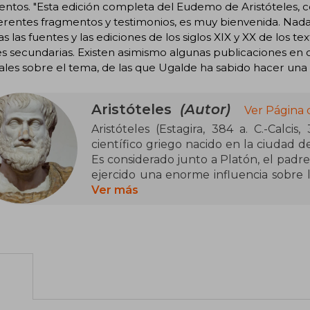
ntos. "Esta edición completa del Eudemo de Aristóteles, 
ferentes fragmentos y testimonios, es muy bienvenida. Nada
as las fuentes y las ediciones de los siglos XIX y XX de los t
s secundarias. Existen asimismo algunas publicaciones en 
les sobre el tema, de las que Ugalde ha sabido hacer una 
Aristóteles
(Autor)
Ver Página 
Aristóteles (Estagira, 384 a. C.-Calcis
científico griego nacido en la ciudad de
Es considerado junto a Platón, el padre 
ejercido una enorme influencia sobre l
más de dos milenios.
Ver más
Fue discípulo de Platón y de otros
durante los veinte años que estuvo en
de la muerte de Platón, Aristóteles a
Alejandro Magno en el Reino de Macedo
etapa de su vida, fundó el Liceo en A
de su muerte.