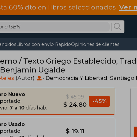
ta 60% dto en libros seleccionados
Ver 
endidos
Libros con envío Rápido
Opiniones de clientes
emo / Texto Griego Establecido, Tra
 Benjamín Ugalde
óteles
(Autor)
·
Democracia Y Libertad, Santiago 
bro Nuevo
$ 45.09
-45%
portado
$ 24.80
vío:
7 a 10
días háb.
bro Usado
$ 19.11
portado