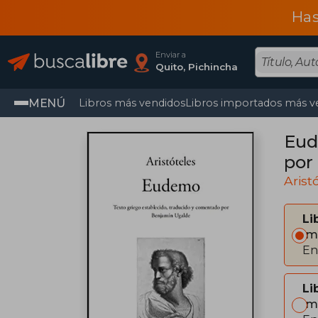
Has
Enviar a
Quito, Pichincha
MENÚ
Libros más vendidos
Libros importados más v
Eud
por
Arist
Li
Im
En
Li
Im