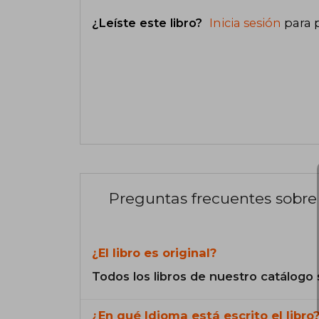
¿Leíste este libro?
Inicia sesión
para 
Preguntas frecuentes sobre 
¿El libro es original?
Todos los libros de nuestro catálogo 
¿En qué Idioma está escrito el libro