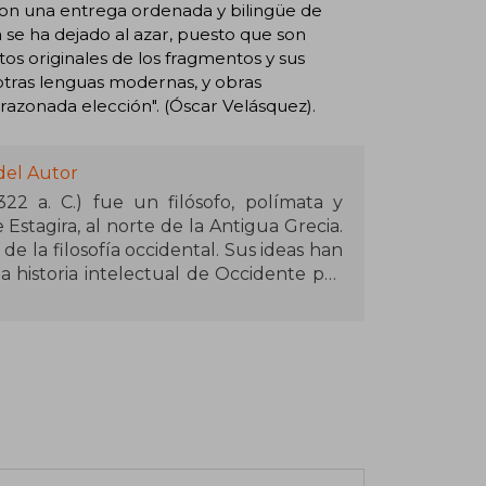
con una entrega ordenada y bilingüe de
 se ha dejado al azar, puesto que son
extos originales de los fragmentos y sus
otras lenguas modernas, y obras
razonada elección". (Óscar Velásquez).
del Autor
, 322 a. C.) fue un filósofo, polímata y
 Estagira, al norte de la Antigua Grecia.
de la filosofía occidental. Sus ideas han
a historia intelectual de Occidente por
 pensadores, como Eudoxo de Cnido,
 la Academia de Atenas.6​ Poco después
bandonó Atenas para ser el maestro de
nia durante casi 5 años.​ En la última
tenas, donde enseñó hasta un año antes