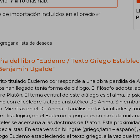
vío:
7 a 10
días háb.
L
s de importación incluídos en el precio ✅
P
gregar a lista de deseos
ña del libro "Eudemo / Texto Griego Estable
Benjamín Ugalde"
rito titulado Eudemo corresponde a una obra perdida de Ar
s han llegado tenía forma de diálogo. El filósofo adopta, aq
o Platón. El tema central de este diálogo es el alma, la p
 con el célebre tratado aristotélico De Anima. Sin embar
to. Mientras en el De Anima el análisis de las facultades y 
er fisiológico, en el Eudemo la psique es concebida unita
teles se acercaría a las doctrinas de Platón. Esta proximi
pecialistas. En esta versión bilingüe (griego/latín – españo
logo Eudemo estableciendo el texto griego, a la vez que i