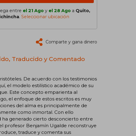
lega entre
el 21 Ago
y
el 28 Ago
a
Quito,
ichincha
.
Seleccionar ubicación
Comparte y gana dinero
cido, Traducido y Comentado
istóteles. De acuerdo con los testimonios
uí, el modelo estilístico académico de su
sique. Este concepto emparienta al
go, el enfoque de estos escritos es muy
funciones del alma es principalmente de
riamente como inmortal. Con ello
dad ha generado cierto desconcierto entre
l), el profesor Benjamín Ugalde reconstruye
ntroduce, traduce y comenta sus