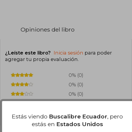
Opiniones del libro
¿Leíste este libro?
Inicia sesión
para poder
agregar tu propia evaluación
.
0% (0)
0% (0)
0% (0)
0% (0)
0% (0)
Estás viendo
Buscalibre Ecuador
, pero
estás en
Estados Unidos