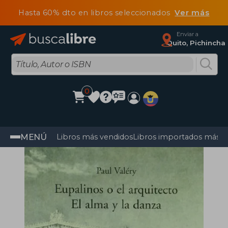
Hasta 60% dto en libros seleccionados
Ver más
Enviar a
Quito, Pichincha
0
MENÚ
Libros más vendidos
Libros importados más v