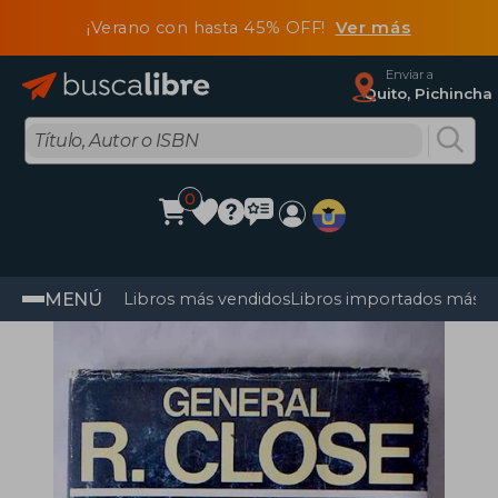
¡Verano con hasta 45% OFF!
Ver más
Enviar a
Quito, Pichincha
0
MENÚ
Libros más vendidos
Libros importados más v