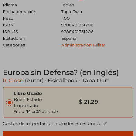
Idioma
Inglés
Encuadernación
Tapa Dura
Peso
1.00
ISBN
9788401331206
ISBN13
9788401331206
Editado en
España
Categorías
Administración Militar
Europa sin Defensa? (en Inglés)
R. Close
(Autor) ·
Fisicalbook
· Tapa Dura
Libro Usado
Buen Estado
$ 21.29
Importado
Envío:
14 a 21
días háb.
Costos de importación incluídos en el precio ✅