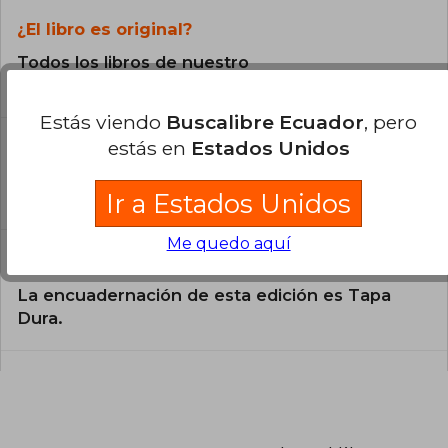
¿El libro es original?
Todos los libros de nuestro
catálogo son Originales.
Estás viendo
Buscalibre Ecuador
, pero
¿En qué Idioma está escrito el
estás en
Estados Unidos
libro?
El libro está escrito en Inglés.
Ir a Estados Unidos
Me quedo aquí
¿Cuál es la encuadernación de este libro?
La encuadernación de esta edición es Tapa
Dura.