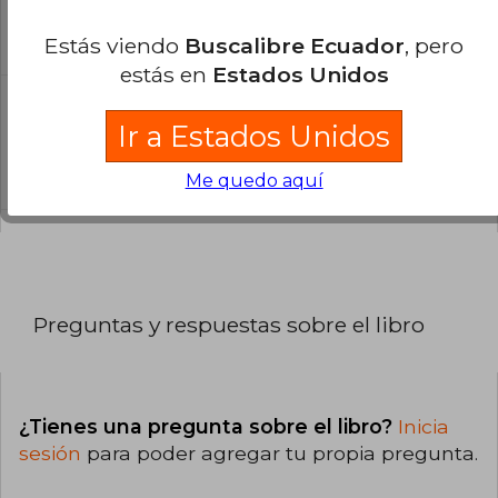
libro?
El libro está escrito en Inglés.
Estás viendo
Buscalibre Ecuador
, pero
estás en
Estados Unidos
¿Cuál es la encuadernación de este libro?
Ir a Estados Unidos
La encuadernación de esta edición es Tapa
Blanda.
Me quedo aquí
Preguntas y respuestas sobre el libro
¿Tienes una pregunta sobre el libro?
Inicia
sesión
para poder agregar tu propia pregunta.