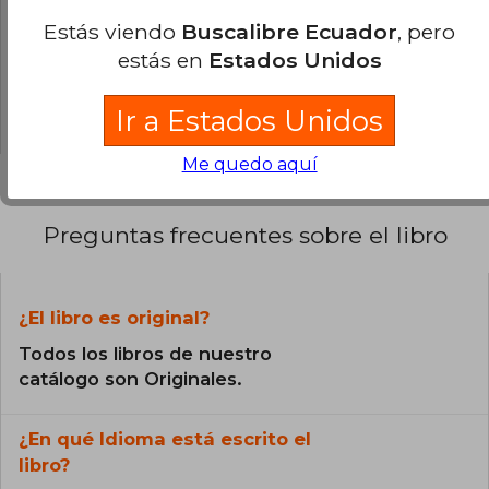
0% (0)
¿no? En esta divertida y oportuna novela, el
Estás viendo
Buscalibre Ecuador
, pero
profesor de enseñanza media Andrew
0% (0)
Clements vuelve a reflejar fielmente la vida e
estás en
Estados Unidos
0% (0)
invita a los jóvenes lectores a reflexionar sobre
el dinero, el colegio, la amistad y el significado
0% (0)
del éxito.
Ir a Estados Unidos
Me quedo aquí
Preguntas frecuentes sobre el libro
¿El libro es original?
Todos los libros de nuestro
catálogo son Originales.
¿En qué Idioma está escrito el
libro?