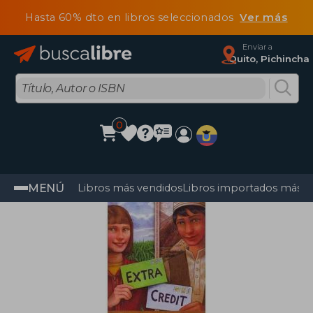
Hasta 60% dto en libros seleccionados
Ver más
Enviar a
Quito, Pichincha
0
MENÚ
Libros más vendidos
Libros importados más v