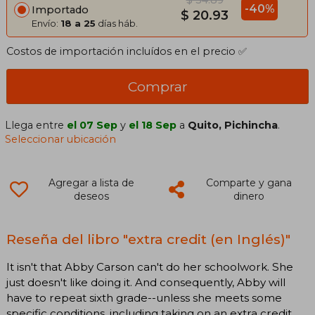
$ 34.89
-40%
Importado
$ 20.93
Envío:
18 a 25
días háb.
Costos de importación incluídos en el precio ✅
Comprar
Llega entre
el 07 Sep
y
el 18 Sep
a
Quito, Pichincha
.
Seleccionar ubicación
Agregar a lista de
Comparte y gana
deseos
dinero
Reseña del libro "extra credit (en Inglés)"
It isn't that Abby Carson can't do her schoolwork. She
just doesn't like doing it. And consequently, Abby will
have to repeat sixth grade--unless she meets some
specific conditions, including taking on an extra credit