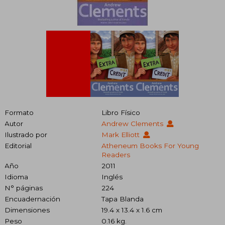
Formato
Libro Físico
Autor
Andrew Clements
Ilustrado por
Mark Elliott
Editorial
Atheneum Books For Young
Readers
Año
2011
Idioma
Inglés
N° páginas
224
Encuadernación
Tapa Blanda
Dimensiones
19.4 x 13.4 x 1.6 cm
Peso
0.16 kg.