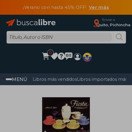
¡Verano con hasta 45% OFF!
Ver más
Enviar a
Quito, Pichincha
0
MENÚ
Libros más vendidos
Libros importados más v