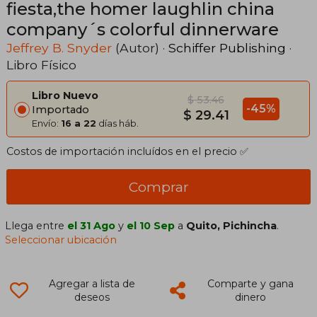
fiesta,the homer laughlin china
company´s colorful dinnerware
Jeffrey B. Snyder
(Autor) ·
Schiffer Publishing
·
Libro Físico
Libro Nuevo
$ 53.46
-45%
Importado
$ 29.41
Envío:
16 a 22
días háb.
Costos de importación incluídos en el precio ✅
Comprar
Llega entre
el 31 Ago
y
el 10 Sep
a
Quito, Pichincha
.
Seleccionar ubicación
Agregar a lista de
Comparte y gana
deseos
dinero