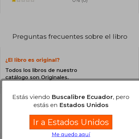
0% (0)
Preguntas frecuentes sobre el libro
¿El libro es original?
Todos los libros de nuestro
catálogo son Originales.
Estás viendo
Buscalibre Ecuador
, pero
estás en
Estados Unidos
Preguntas y respuestas sobre el libro
Ir a Estados Unidos
Me quedo aquí