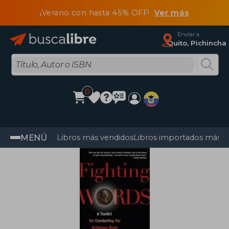
¡Verano con hasta 45% OFF!
Ver más
Enviar a
Quito, Pichincha
0
MENÚ
Libros más vendidos
Libros importados más v