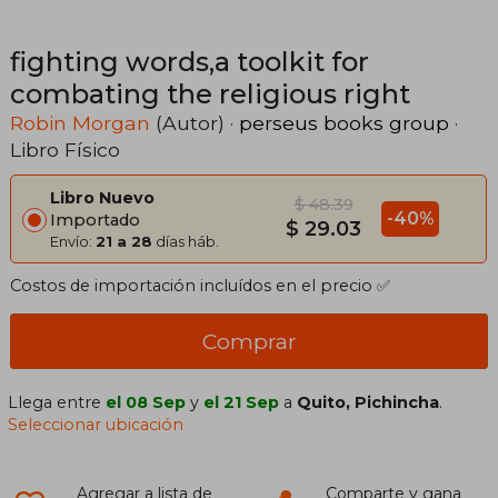
fighting words,a toolkit for
combating the religious right
Robin Morgan
(Autor) ·
perseus books group
·
Libro Físico
Libro Nuevo
$ 48.39
-40%
Importado
$ 29.03
Envío:
21 a 28
días háb.
Costos de importación incluídos en el precio ✅
Comprar
Llega entre
el 08 Sep
y
el 21 Sep
a
Quito, Pichincha
.
Seleccionar ubicación
Agregar a lista de
Comparte y gana