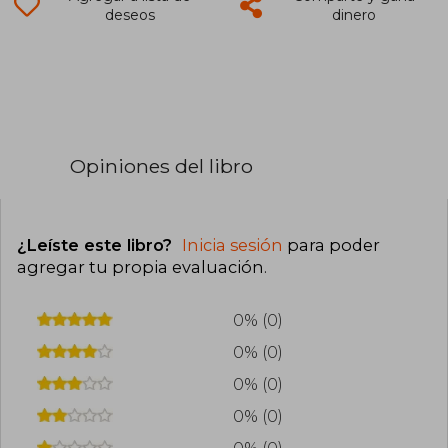
deseos
dinero
Opiniones del libro
¿Leíste este libro?
Inicia sesión
para poder
agregar tu propia evaluación
.
0% (0)
0% (0)
0% (0)
0% (0)