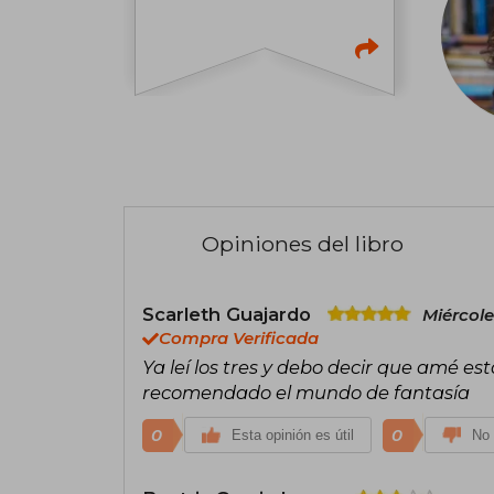
Opiniones del libro
Scarleth Guajardo
Miércol
Compra Verificada
Ya leí los tres y debo decir que amé est
recomendado el mundo de fantasía
0
0
Esta opinión es útil
No 