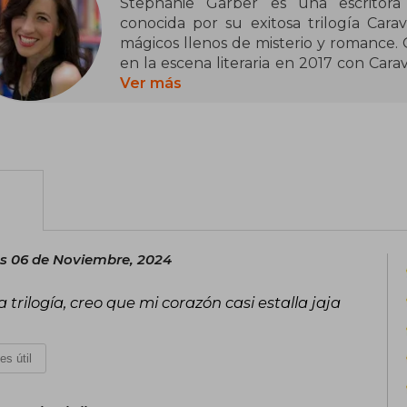
Stephanie Garber es una escritora 
conocida por su exitosa trilogía Car
mágicos llenos de misterio y romance. O
en la escena literaria en 2017 con Cara
bestseller internacional. La seri
Ver más
consolidando su lugar en el género de l
En 2021, amplió su universo literari
encantando a sus lectores con nuev
evocadora y su enfoque en las emocione
entre los amantes de la fantasía.
Actualmente, Stephanie Garber vive e
es 06 de Noviembre, 2024
historias que inspiran y transportan a 
sorpresas.
a trilogía, creo que mi corazón casi estalla jaja
es útil