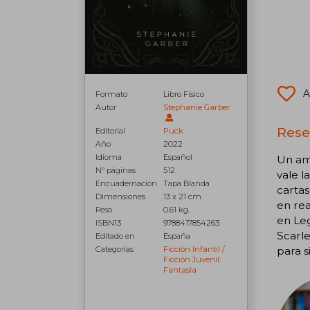
A
Formato
Libro Físico
Autor
Stephanie Garber
Reseñ
Editorial
Puck
Año
2022
Idioma
Español
Un amo
N° páginas
512
vale l
Encuadernación
Tapa Blanda
cartas
Dimensiones
13 x 21 cm
en rea
Peso
0.61 kg.
en Le
ISBN13
9788417854263
Scarle
Editado en
España
Categorías
Ficción Infantil /
para 
Ficción Juvenil:
Fantasía