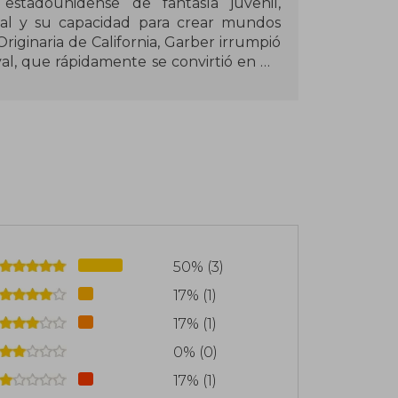
estadounidense de fantasía juvenil,
aval y su capacidad para crear mundos
riginaria de California, Garber irrumpió
val, que rápidamente se convirtió en un
e continuó con Legendary y Finale,
a fantasía.
o con Érase una vez un corazón roto,
os personajes y aventuras. Su prosa
s han convertido sus obras en favoritas
n California, donde sigue escribiendo
los lectores a mundos llenos de magia y
50% (3)
17% (1)
17% (1)
0% (0)
17% (1)