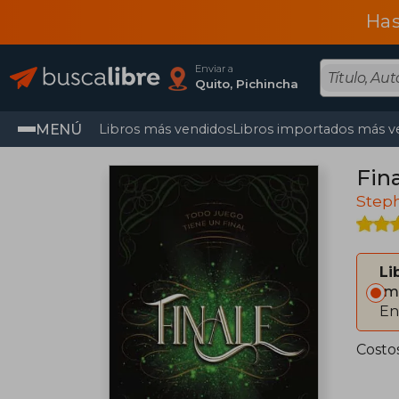
Has
Enviar a
Quito, Pichincha
MENÚ
Libros más vendidos
Libros importados más v
Fina
Step
Li
Im
En
Costo