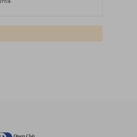
unta.