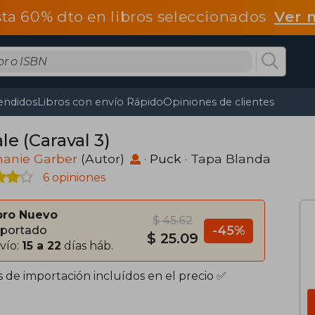
ta 60% dto en libros seleccionados
Ver 
endidos
Libros con envío Rápido
Opiniones de clientes
le (Caraval 3)
hanie Garber
(Autor)
·
Puck
· Tapa Blanda
6 opiniones
bro Nuevo
$ 45.62
-45%
portado
$ 25.09
vío:
15 a 22
días háb.
s de importación incluídos en el precio ✅