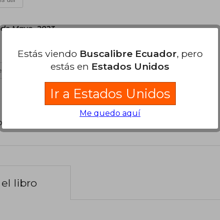
 de Mayo, 2023
Estás viendo
Buscalibre Ecuador
, pero
estás en
Estados Unidos
s útil
Ir a Estados Unidos
Me quedo aquí
poder agregar tu propia evaluación
.
el libro