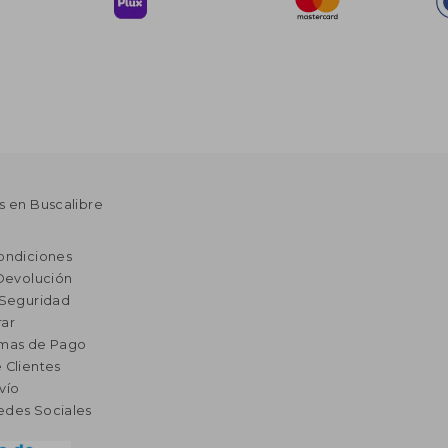
s en Buscalibre
ondiciones
 Devolución
 Seguridad
ar
rmas de Pago
 Clientes
vío
edes Sociales