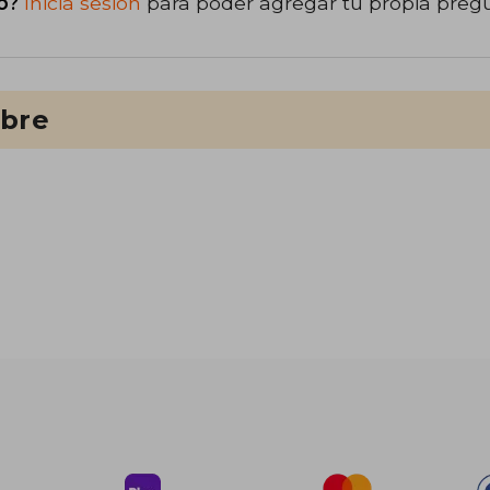
o?
Inicia sesión
para poder agregar tu propia preg
ibre