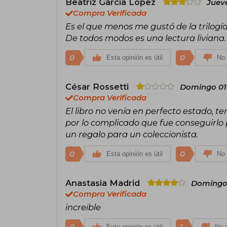
Beatriz Garcia Lopez
Jueve
Compra Verificada
Es el que menos me gustó de la trilog
De todos modos es una lectura liviana. 
0
0
Esta opinión es útil
No 
César Rossetti
Domingo 01
Compra Verificada
El libro no venía en perfecto estado, 
por lo complicado que fue conseguirlo
un regalo para un coleccionista.
0
0
Esta opinión es útil
No 
Anastasia Madrid
Domingo 
Compra Verificada
increible
0
1
Esta opinión es útil
No e