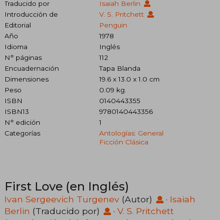
Traducido por
Isaiah Berlin
Introducción de
V. S. Pritchett
Editorial
Penguin
Año
1978
Idioma
Inglés
N° páginas
112
Encuadernación
Tapa Blanda
Dimensiones
19.6 x 13.0 x 1.0 cm
Peso
0.09 kg.
ISBN
0140443355
ISBN13
9780140443356
N° edición
1
Categorías
Antologías: General
Ficción Clásica
First Love (en Inglés)
Ivan Sergeevich Turgenev
(Autor)
·
Isaiah
Berlin
(Traducido por)
·
V. S. Pritchett