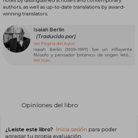
notes by distinguished scholars and contemporary
authors, as well as up-to-date translations by award-
winning translators.
Isaiah Berlin
(Traducido por)
Ver Página del Autor
Isaiah Berlin (1909–1997) fue un influyente
filósofo y pensador británico de origen letón,
Ver más
reconocido por sus aportes a la teoría política y
la historia de las ideas. Nacido en Riga, Letonia,
su familia emigró a Inglaterra en 1921. Estudió en
la Universidad de Oxford, donde se convirtió en
fellow del All Souls College y del New College,
además de fundar el Wolfson College. Durante
la Segunda Guerra Mundial, trabajó como
diplomático en Washington y Moscú. Fue
Opiniones del libro
presidente de la Academia Británica de 1974 a
1978 y recibió diversos premios por su labor
intelectual .
Su ensayo más conocido, El erizo y el zorro
¿Leíste este libro?
Inicia sesión
para poder
(1953), interpreta la visión de la historia de León
agregar tu propia evaluación
.