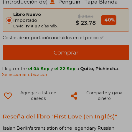
(Introducción de)
·
Penguin
· Tapa Blanda
Libro Nuevo
$ 39.64
-40%
Importado
$ 23.78
Envío:
17 a 27
días háb.
Costos de importación incluídos en el precio ✅
Comprar
Llega entre
el 04 Sep
y
el 22 Sep
a
Quito, Pichincha
.
Seleccionar ubicación
Agregar a lista de
Comparte y gana
deseos
dinero
Reseña del libro "First Love (en Inglés)"
Isaiah Berlin's translation of the legendary Russian