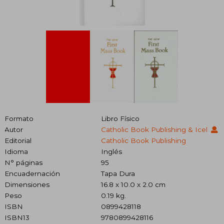
Formato
Libro Físico
Autor
Catholic Book Publishing & Icel
Editorial
Catholic Book Publishing
Idioma
Inglés
N° páginas
95
Encuadernación
Tapa Dura
Dimensiones
16.8 x 10.0 x 2.0 cm
Peso
0.19 kg.
ISBN
0899428118
ISBN13
9780899428116