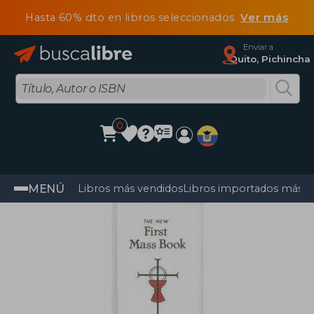
Hasta 60% dto en libros seleccionados
Ver más
Enviar a
Quito, Pichincha
0
MENÚ
Libros más vendidos
Libros importados más v