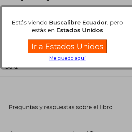
¿En qué Idioma está escrito el
libro?
Estás viendo
Buscalibre Ecuador
, pero
estás en
Estados Unidos
El libro está escrito en Inglés.
Ir a Estados Unidos
¿Cuál es la encuadernación de este libro?
Me quedo aquí
La encuadernación de esta edición es Tapa
Dura.
Preguntas y respuestas sobre el libro