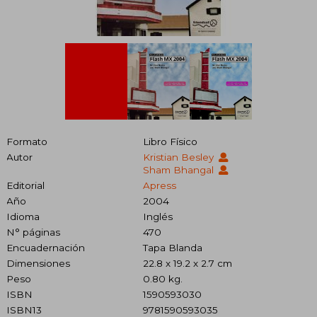
Formato
Libro Físico
Autor
Kristian Besley
Sham Bhangal
Editorial
Apress
Año
2004
Idioma
Inglés
N° páginas
470
Encuadernación
Tapa Blanda
Dimensiones
22.8 x 19.2 x 2.7 cm
Peso
0.80 kg.
ISBN
1590593030
ISBN13
9781590593035