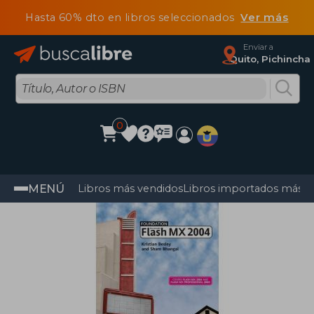
Hasta 60% dto en libros seleccionados
Ver más
Enviar a
Quito, Pichincha
0
MENÚ
Libros más vendidos
Libros importados más v