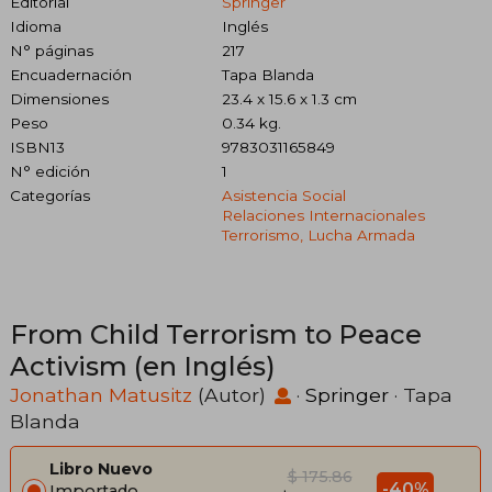
Editorial
Springer
Idioma
Inglés
N° páginas
217
Encuadernación
Tapa Blanda
Dimensiones
23.4 x 15.6 x 1.3 cm
Peso
0.34 kg.
ISBN13
9783031165849
N° edición
1
Categorías
Asistencia Social
Relaciones Internacionales
Terrorismo, Lucha Armada
From Child Terrorism to Peace
Activism (en Inglés)
Jonathan Matusitz
(Autor)
·
Springer
· Tapa
Blanda
Libro Nuevo
$ 175.86
-40%
Importado