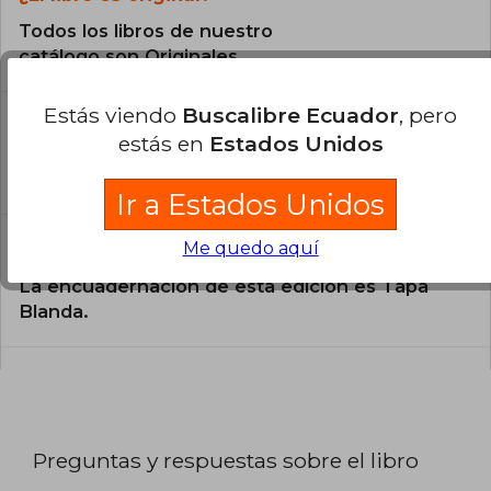
Todos los libros de nuestro
catálogo son Originales.
Estás viendo
Buscalibre Ecuador
, pero
¿En qué Idioma está escrito el
estás en
Estados Unidos
libro?
El libro está escrito en Inglés.
Ir a Estados Unidos
Me quedo aquí
¿Cuál es la encuadernación de este libro?
La encuadernación de esta edición es Tapa
Blanda.
Preguntas y respuestas sobre el libro