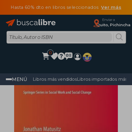
Hasta 60% dto en libros seleccionados
Ver más
Enviar a
Quito, Pichincha
0
MENÚ
Libros más vendidos
Libros importados más v