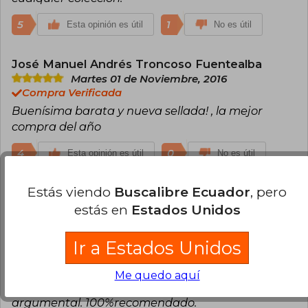
5
1
Esta opinión es útil
No es útil
José Manuel Andrés Troncoso Fuentealba
Martes 01 de Noviembre, 2016
Compra Verificada
Buenísima barata y nueva sellada! , la mejor
compra del año
4
0
Esta opinión es útil
No es útil
Estás viendo
Buscalibre Ecuador
, pero
Paula Montaña
Lunes 24 de Agosto,
2020
estás en
Estados Unidos
Compra Verificada
Es un maravilloso libro, es fascinante la
Ir a Estados Unidos
investigación sobre la época para darle mas
realismo a la obra, como profundizan sobre la
Me quedo aquí
psique de "jack" y el general el buen desarrollo
argumental. 100%recomendado.