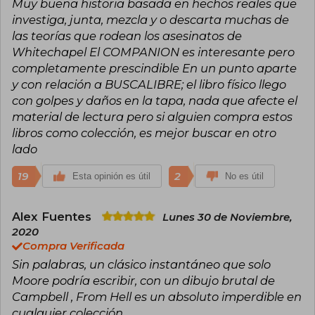
Muy buena historia basada en hechos reales que
línea America's Best Comics, a través de la cual
investiga, junta, mezcla y o descarta muchas de
ha producido (junto con muchos ilustradores
talentosos) LA LIGA DE CABALLEROS
las teorías que rodean los asesinatos de
EXTRAORDINARIOS, PROMETHEA, TOM
Whitechapel El COMPANION es interesante pero
STRONG, TOMORROW STORIES y TOP TEN.
completamente prescindible En un punto aparte
Como uno de los innovadores más importantes
del medio desde principios de la década de
y con relación a BUSCALIBRE; el libro físico llego
1980, Moore ha influido en toda una generación
con golpes y daños en la tapa, nada que afecte el
de creadores de cómics, y su trabajo continúa
material de lectura pero si alguien compra estos
inspirando a una audiencia cada vez mayor.
libros como colección, es mejor buscar en otro
lado
19
2
Esta opinión es útil
No es útil
Alex Fuentes
Lunes 30 de Noviembre,
2020
Compra Verificada
Sin palabras, un clásico instantáneo que solo
Moore podría escribir, con un dibujo brutal de
Campbell , From Hell es un absoluto imperdible en
cualquier colección.