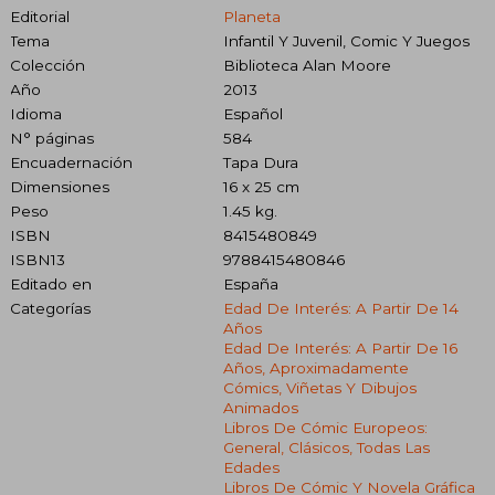
Editorial
Planeta
Tema
Infantil Y Juvenil, Comic Y Juegos
Colección
Biblioteca Alan Moore
Año
2013
Idioma
Español
N° páginas
584
Encuadernación
Tapa Dura
Dimensiones
16 x 25 cm
Peso
1.45 kg.
ISBN
8415480849
ISBN13
9788415480846
Editado en
España
Categorías
Edad De Interés: A Partir De 14
Años
Edad De Interés: A Partir De 16
Años, Aproximadamente
Cómics, Viñetas Y Dibujos
Animados
Libros De Cómic Europeos:
General, Clásicos, Todas Las
Edades
Libros De Cómic Y Novela Gráfica