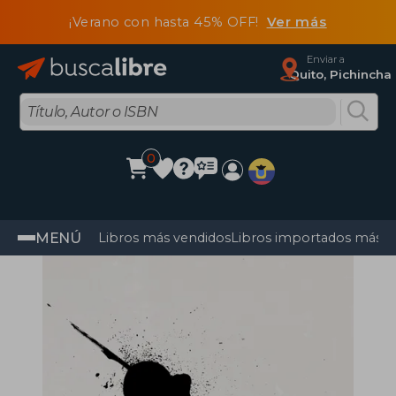
¡Verano con hasta 45% OFF!
Ver más
Enviar a
Quito, Pichincha
0
MENÚ
Libros más vendidos
Libros importados más v