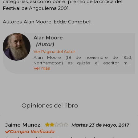
categorías, así como por el premio de la crítica del
Festival de Angoulema 2001.
Autores: Alan Moore, Eddie Campbell.
Alan Moore
(Autor)
Ver Página del Autor
Alan Moore (18 de noviembre de 1953,
Northampton) es quizás el escritor más
Ver más
aclamado en el medio de la historia gráfica. En
1979 comienza a publicar sus trabajos en la
revista musical Sounds, bajo el seudónimo de
Curt Vile. Moore, de espíritu inconformista,
decide dar el salto al mundo de los guiones y en
1980 crea Ro-Jaws Robo Tales y Abelard Snazz,
además de contribuir en la serie de Marvel
Opiniones del libro
Comics Uk Dr. Who Weeklu.
Con este bagaje, crea obras como WATCHMEN,
V FOR VENDETTA, SWAMP THING y
Jaime Muñoz
Martes 23 de Mayo, 2017
MIRACLEMAN que le valdrían numerosos
Compra Verificada
galardones. También es el cerebro detrás de la