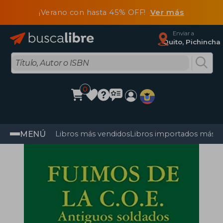
¡Verano con hasta 45% OFF!
Ver más
Enviar a
Quito, Pichincha
0
MENÚ
Libros más vendidos
Libros importados más v