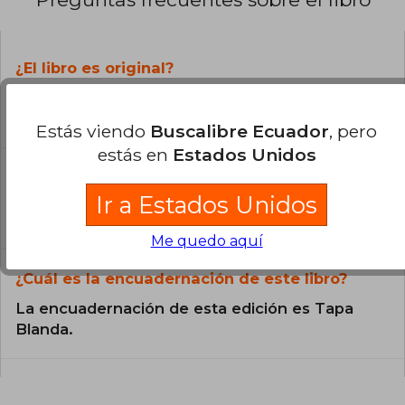
¿El libro es original?
Todos los libros de nuestro
catálogo son Originales.
Estás viendo
Buscalibre Ecuador
, pero
estás en
Estados Unidos
¿En qué Idioma está escrito el
libro?
Ir a Estados Unidos
El libro está escrito en Español.
Me quedo aquí
¿Cuál es la encuadernación de este libro?
La encuadernación de esta edición es Tapa
Blanda.