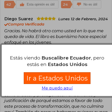
42
24
Esta opinión es útil
No es útil
Diego Suarez
Lunes 12 de Febrero, 2024
Compra Verificada
Gracias. No habrá otro como usted en lo que me
queda de vida. El libro es buenísimo hace especial
enfoqué en los jóvenes.
40
26
Esta opinión es útil
No es útil
Estás viendo
Buscalibre Ecuador
, pero
estás en
Estados Unidos
Francisco Zuñiga
Miércoles 14 de
Febrero, 2024
Ir a Estados Unidos
Compra Verificada
Más allá de filias y fobias, es un documento muy
Me quedo aquí
importante. Para los que amamos México, tanto
como el autor y protagonista. Fundamento y
justificación de porqué estamos a favor de todo
este proceso de transformación, que no culmina