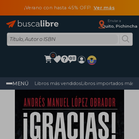
¡Verano con hasta 45% OFF!
Ver más
Enviar a
Quito, Pichincha
0
MENÚ
Libros más vendidos
Libros importados más v