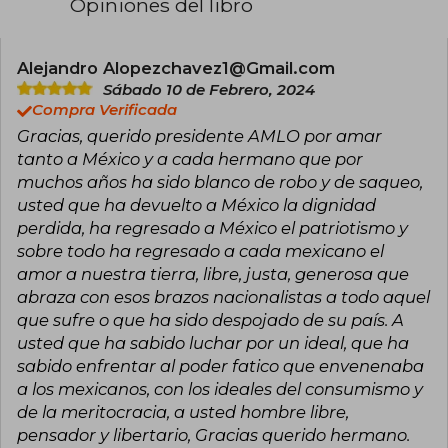
Opiniones del libro
Fue tres veces candidato a la Presidencia de la
República, en las elecciones de 2006, 2012 y
2018. En su tercera postulación para el cargo
como Jefe del Poder Ejecutivo en 2018, ganó la
Alejandro Alopezchavez1@Gmail.com
elección con el 53.19% de los votos.
Sábado 10 de Febrero, 2024
Compra Verificada
Bajo Editorial Planeta ha publicado los
Gracias, querido presidente AMLO por amar
siguientes libros: El poder en el trópico (2015);
Catarino Erasmo Garza Rodríguez (2016); Oye,
tanto a México y a cada hermano que por
Trump (2017) y 2018 La salida (2017).
muchos años ha sido blanco de robo y de saqueo,
usted que ha devuelto a México la dignidad
perdida, ha regresado a México el patriotismo y
sobre todo ha regresado a cada mexicano el
amor a nuestra tierra, libre, justa, generosa que
abraza con esos brazos nacionalistas a todo aquel
que sufre o que ha sido despojado de su país. A
usted que ha sabido luchar por un ideal, que ha
sabido enfrentar al poder fatico que envenenaba
a los mexicanos, con los ideales del consumismo y
de la meritocracia, a usted hombre libre,
pensador y libertario, Gracias querido hermano.