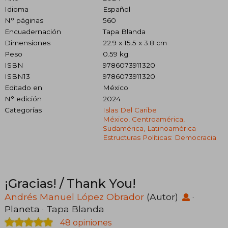
Idioma
Español
N° páginas
560
Encuadernación
Tapa Blanda
Dimensiones
22.9 x 15.5 x 3.8 cm
Peso
0.59 kg.
ISBN
9786073911320
ISBN13
9786073911320
Editado en
México
N° edición
2024
Categorías
Islas Del Caribe
México, Centroamérica,
Sudamérica, Latinoamérica
Estructuras Políticas: Democracia
¡Gracias! / Thank You!
Andrés Manuel López Obrador
(Autor)
·
Planeta
· Tapa Blanda
48 opiniones