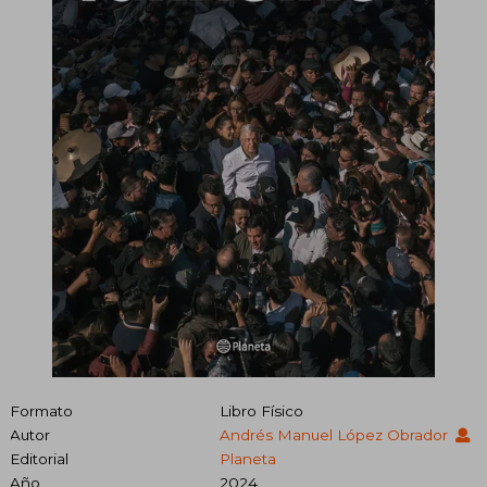
Formato
Libro Físico
Autor
Andrés Manuel López Obrador
Editorial
Planeta
Año
2024