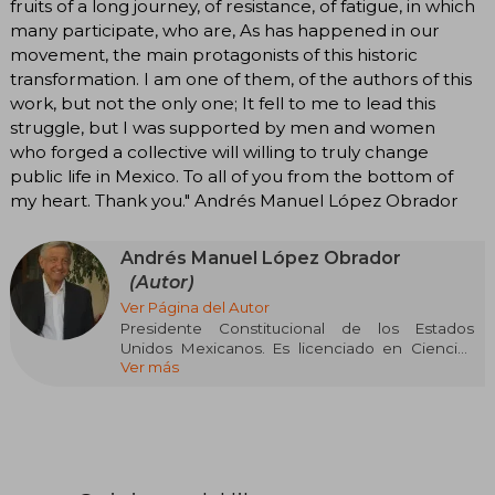
fruits of a long journey, of resistance, of fatigue, in which
many participate, who are, As has happened in our
movement, the main protagonists of this historic
transformation. I am one of them, of the authors of this
work, but not the only one; It fell to me to lead this
struggle, but I was supported by men and women
who forged a collective will willing to truly change
public life in Mexico. To all of you from the bottom of
my heart. Thank you." Andrés Manuel López Obrador
Andrés Manuel López Obrador
(Autor)
Ver Página del Autor
Presidente Constitucional de los Estados
Unidos Mexicanos. Es licenciado en Ciencias
Ver más
Políticas y Administración Pública por la UNAM;
desde 1976 ha participado social y
políticamente en la lucha por la democracia; fue
dos veces candidato a gobernador de Tabasco
y de 2000 a 2005 fungió como Jefe de Gobierno
del Distrito Federal.