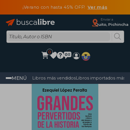
¡Verano con hasta 45% OFF!
Ver más
Enviar a
Quito, Pichincha
0
MENÚ
Libros más vendidos
Libros importados más v