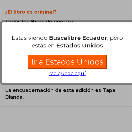
¿El libro es original?
Todos los libros de nuestro
catálogo son Originales.
Estás viendo
Buscalibre Ecuador
, pero
¿En qué Idioma está escrito el
estás en
Estados Unidos
libro?
Ir a Estados Unidos
El libro está escrito en Español.
Me quedo aquí
¿Cuál es la encuadernación de este libro?
La encuadernación de esta edición es Tapa
Blanda.