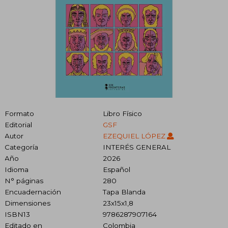
Formato
Libro Físico
Editorial
GSF
Autor
EZEQUIEL LÓPEZ
Categoría
INTERÉS GENERAL
Año
2026
Idioma
Español
N° páginas
280
Encuadernación
Tapa Blanda
Dimensiones
23x15x1,8
ISBN13
9786287907164
Editado en
Colombia