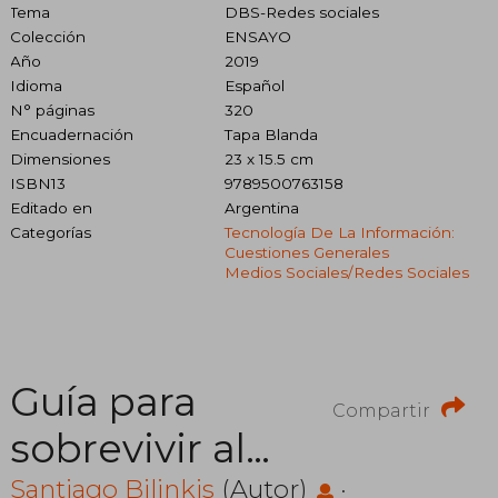
Tema
DBS-Redes sociales
Colección
ENSAYO
Año
2019
Idioma
Español
N° páginas
320
Encuadernación
Tapa Blanda
Dimensiones
23 x 15.5 cm
ISBN13
9789500763158
Editado en
Argentina
Categorías
Tecnología De La Información:
Cuestiones Generales
Medios Sociales/redes Sociales
Guía para
Compartir
sobrevivir al
presente
Santiago Bilinkis
(Autor)
·