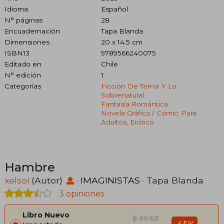
Idioma
Español
N° páginas
28
Encuadernación
Tapa Blanda
Dimensiones
20 x 14.5 cm
ISBN13
9789566240075
Editado en
Chile
N° edición
1
Categorías
Ficción De Terror Y Lo
Sobrenatural
Fantasía Romántica
Novela Gráfica / Cómic: Para
Adultos, Erótico
Hambre
xelsoi
(Autor)
·
IMAGINISTAS
· Tapa Blanda
3 opiniones
Libro Nuevo
$ 39.63