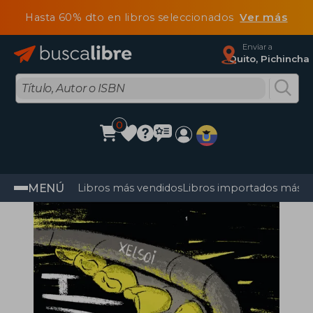
Hasta 60% dto en libros seleccionados
Ver más
Enviar a
Quito, Pichincha
0
MENÚ
Libros más vendidos
Libros importados más v