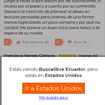
juega a veces a libro album por las ilustraciones, a
revista por el papel y a cuento por su contenido.
Destaco la intención de plantear el deseo en
lecturas pensadas para jovenes, de una forma
menos higienizada, un poco vampira y por qué no,
canibal. Me parece un buen inicio para Xelsoi, a la
espera de su novela.
3
0
Esta opinión es útil
No es útil
Francisca Vargas Campos
Viernes 02
de Agosto, 2024
Excelente plaquet! No estaba acostumbrada a
Estás viendo
Buscalibre Ecuador
, pero
este formato de publicación y simplemente me
estás en
Estados Unidos
atrapó. Lo recomiendo completamente
3
1
Ir a Estados Unidos
Esta opinión es útil
No es útil
Me quedo aquí
¿Leíste este libro?
Inicia sesión
para poder