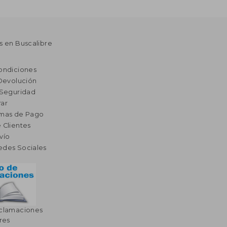
s en Buscalibre
ondiciones
 Devolución
 Seguridad
ar
rmas de Pago
 Clientes
vío
edes Sociales
eclamaciones
res