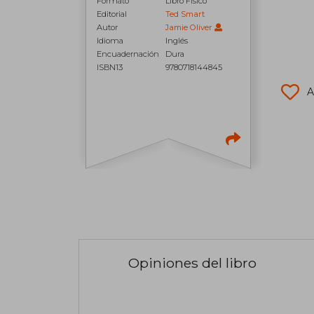
Formato
Libro Físico
Editorial
Ted Smart
Autor
Jamie Oliver
Idioma
Inglés
Encuadernación
Dura
ISBN13
9780718144845
A
Opiniones del libro