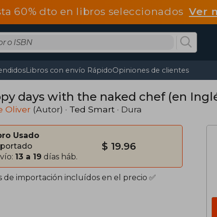
ta 60% dto en libros seleccionados
Ver 
endidos
Libros con envío Rápido
Opiniones de clientes
py days with the naked chef (en Ingl
 Oliver
(Autor) ·
Ted Smart
· Dura
bro Usado
$ 19.96
portado
vío:
13 a 19
días háb.
s de importación incluídos en el precio ✅