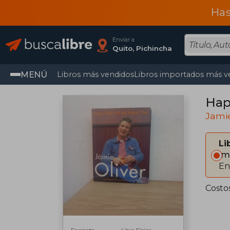
Has
Enviar a
Quito, Pichincha
MENÚ
Libros más vendidos
Libros importados más v
Hap
Jamie
Li
Im
En
Costo