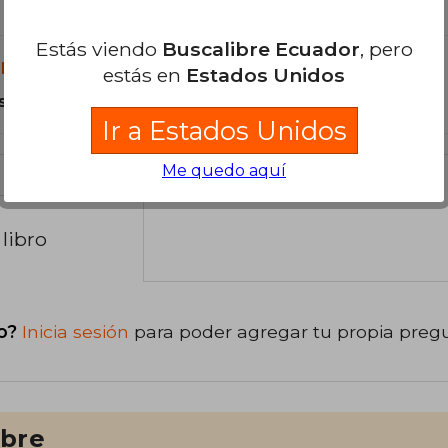
Estás viendo
Buscalibre Ecuador
, pero
libro?
estás en
Estados Unidos
s Dura.
Ir a Estados Unidos
Me quedo aquí
libro
o?
Inicia sesión
para poder agregar tu propia preg
ibre