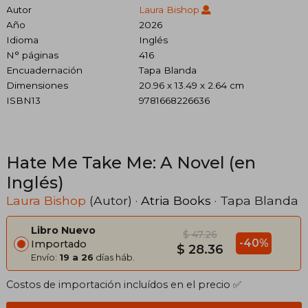
Autor
Laura Bishop
Año
2026
Idioma
Inglés
N° páginas
416
Encuadernación
Tapa Blanda
Dimensiones
20.96 x 13.49 x 2.64 cm
ISBN13
9781668226636
Hate Me Take Me: A Novel (en
Inglés)
Laura Bishop
(Autor) ·
Atria Books
· Tapa Blanda
Libro Nuevo
$ 47.26
-40%
Importado
$ 28.36
Envío:
19 a 26
días háb.
Costos de importación incluídos en el precio ✅