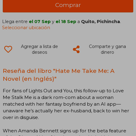
Comprar
Llega entre
el 07 Sep
y
el 18 Sep
a
Quito, Pichincha
.
Seleccionar ubicación
Agregar a lista de
Comparte y gana
deseos
dinero
Reseña del libro "Hate Me Take Me: A
Novel (en Inglés)"
For fans of Lights Out and You, this follow-up to Love
Me Stalk Me is a dark rom-com about a woman
matched with her fantasy boyfriend by an AI app—
unaware he’s actually her ex-husband, back to win her
over in disguise.
When Amanda Bennett signs up for the beta feature