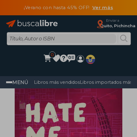
¡Verano con hasta 45% OFF!
Ver más
Enviar a
Quito, Pichincha
0
MENÚ
Libros más vendidos
Libros importados más v