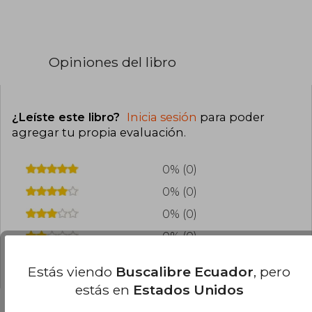
Opiniones del libro
¿Leíste este libro?
Inicia sesión
para poder
agregar tu propia evaluación
.
0% (0)
0% (0)
0% (0)
0% (0)
0% (0)
Estás viendo
Buscalibre Ecuador
, pero
estás en
Estados Unidos