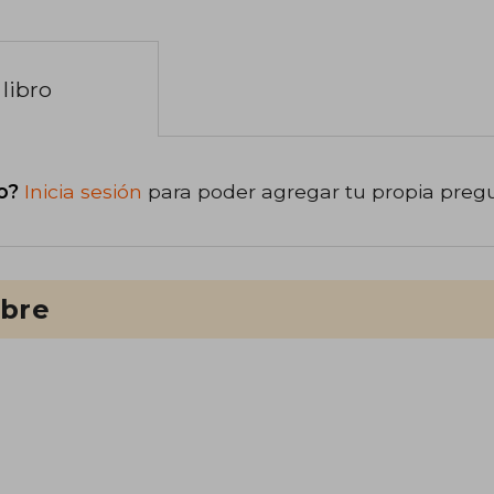
libro
o?
Inicia sesión
para poder agregar tu propia preg
ibre