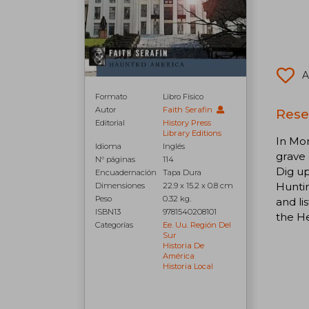
A
Formato
Libro Físico
Autor
Faith Serafin
Rese
Editorial
History Press
Library Editions
In Mon
Idioma
Inglés
grave 
N° páginas
114
Dig up
Encuadernación
Tapa Dura
Hunti
Dimensiones
22.9 x 15.2 x 0.8 cm
Peso
0.32 kg.
and li
ISBN13
9781540208101
the He
Categorías
Ee. Uu. Región Del
Sur
Historia De
América
Historia Local