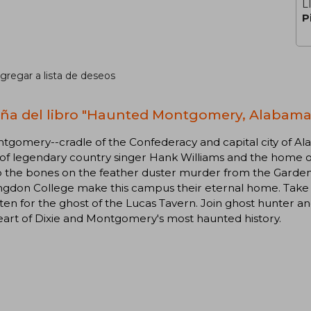
L
P
gregar a lista de deseos
ña del libro "Haunted Montgomery, Alabama 
tgomery--cradle of the Confederacy and capital city of Ala
of legendary country singer Hank Williams and the home of 
 the bones on the feather duster murder from the Garden Di
ngdon College make this campus their eternal home. Take 
sten for the ghost of the Lucas Tavern. Join ghost hunter and
art of Dixie and Montgomery's most haunted history.