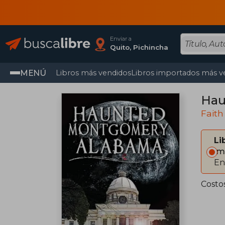
Enviar a
Quito, Pichincha
MENÚ
Libros más vendidos
Libros importados más v
Hau
Faith
Li
Im
En
Costo