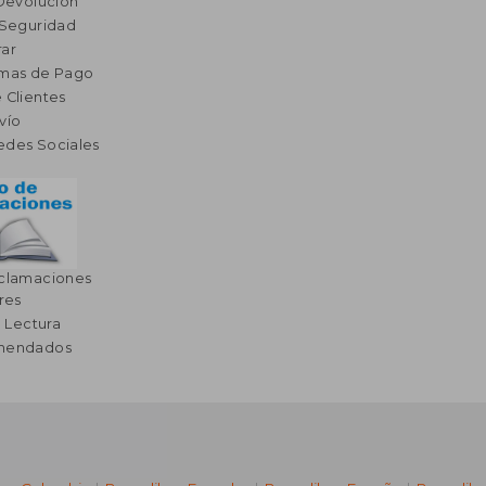
 Devolución
 Seguridad
ar
rmas de Pago
 Clientes
vío
edes Sociales
eclamaciones
res
a Lectura
omendados