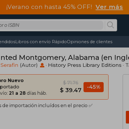
¡Verano con hasta 45% OFF!
Ver más
endidos
Libros con envío Rápido
Opiniones de clientes
nted Montgomery, Alabama (en Ingl
 Serafin
(Autor)
·
History Press Library Editions
· 
bro Nuevo
$ 71.76
-45%
portado
$ 39.47
vío:
21 a 28
días háb.
s de importación incluídos en el precio ✅