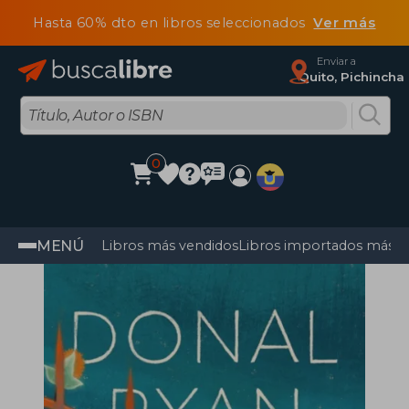
Hasta 60% dto en libros seleccionados
Ver más
Enviar a
Quito, Pichincha
0
MENÚ
Libros más vendidos
Libros importados más v