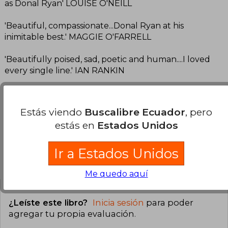
as Donal Ryan' LOUISE O'NEILL
'Beautiful, compassionate...Donal Ryan at his
inimitable best.' MAGGIE O'FARRELL
'Beautifully poised, sad, poetic and human....I loved
every single line.' IAN RANKIN
'The prose drips like honey off a spoon' SUNDAY
TIMES
Estás viendo
Buscalibre Ecuador
, pero
estás en
Estados Unidos
Ir a Estados Unidos
Opiniones del libro
Me quedo aquí
¿Leíste este libro?
Inicia sesión
para poder
agregar tu propia evaluación
.