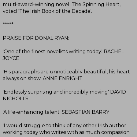
multi-award-winning novel, The Spinning Heart,
voted 'The Irish Book of the Decade'.
*****
PRAISE FOR DONAL RYAN:
'One of the finest novelists writing today.' RACHEL
JOYCE
'His paragraphs are unnoticeably beautiful, his heart
always on show' ANNE ENRIGHT
'Endlessly surprising and incredibly moving' DAVID
NICHOLLS
'A life-enhancing talent' SEBASTIAN BARRY
'I would struggle to think of any other Irish author
working today who writes with as much compassion