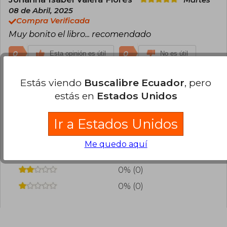
Martes
08 de Abril, 2025
Compra Verificada
Muy bonito el libro... recomendado
0
0
Esta opinión es útil
No es útil
Estás viendo
Buscalibre Ecuador
, pero
¿Leíste este libro?
Inicia sesión
para poder
agregar tu propia evaluación
.
estás en
Estados Unidos
Ir a Estados Unidos
100% (1)
0% (0)
Me quedo aquí
0% (0)
0% (0)
0% (0)