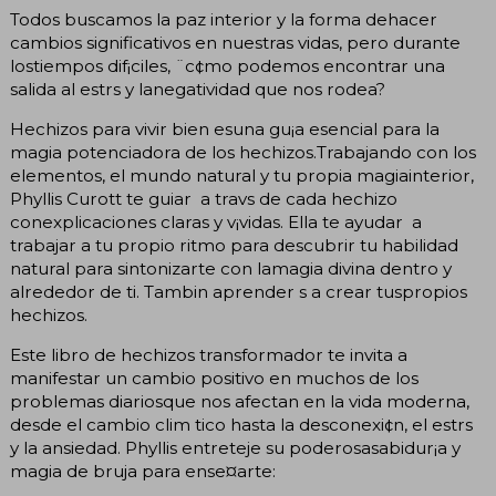
Todos buscamos la paz interior y la forma dehacer
cambios significativos en nuestras vidas, pero durante
lostiempos dif¡ciles, ¨c¢mo podemos encontrar una
salida al estrs y lanegatividad que nos rodea?
Hechizos para vivir bien esuna gu¡a esencial para la
magia potenciadora de los hechizos.Trabajando con los
elementos, el mundo natural y tu propia magiainterior,
Phyllis Curott te guiar a travs de cada hechizo
conexplicaciones claras y v¡vidas. Ella te ayudar a
trabajar a tu propio ritmo para descubrir tu habilidad
natural para sintonizarte con lamagia divina dentro y
alrededor de ti. Tambin aprender s a crear tuspropios
hechizos.
Este libro de hechizos transformador te invita a
manifestar un cambio positivo en muchos de los
problemas diariosque nos afectan en la vida moderna,
desde el cambio clim tico hasta la desconexi¢n, el estrs
y la ansiedad. Phyllis entreteje su poderosasabidur¡a y
magia de bruja para ense¤arte: