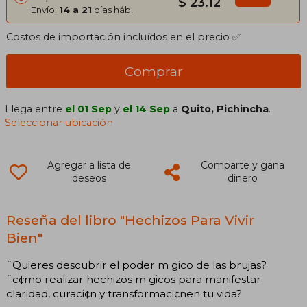
$ 23.12
Envío:
14 a 21
días háb.
Costos de importación incluídos en el precio ✅
Comprar
Llega entre
el 01 Sep
y
el 14 Sep
a
Quito, Pichincha
.
Seleccionar ubicación
Agregar a lista de
Comparte y gana
deseos
dinero
Reseña del libro "Hechizos Para Vivir
Bien"
¨Quieres descubrir el poder m gico de las brujas?
¨c¢mo realizar hechizos m gicos para manifestar
claridad, curaci¢n y transformaci¢nen tu vida?