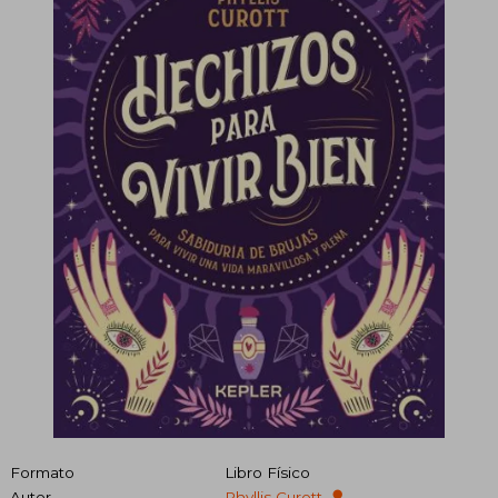
Formato
Libro Físico
Autor
Phyllis Curott