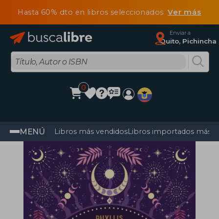
Hasta 60% dto en libros seleccionados
Ver más
Enviar a
Quito, Pichincha
0
MENÚ
Libros más vendidos
Libros importados más v