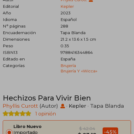
Editorial
Kepler
Año
2023
Idioma
Español
N° páginas
288
Encuadernación
Tapa Blanda
Dimensiones
21.2 x 13.6 x 1.5 cm
Peso
0.35
ISBN13
9788416344864
Editado en
España
Categorías
Brujería
Brujería Y «wicca»
Hechizos Para Vivir Bien
Phyllis Curott
(Autor)
·
Kepler
· Tapa Blanda
1 opinión
Libro Nuevo
$ 42.04
-45%
Importado