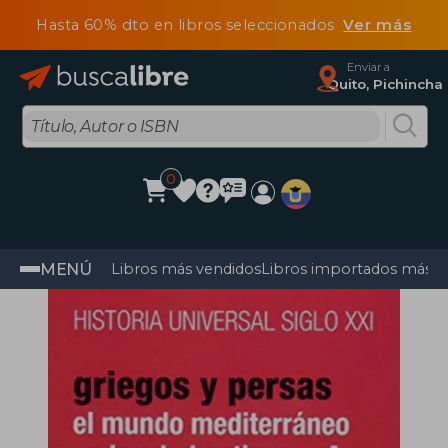
Hasta 60% dto en libros seleccionados
Ver más
Enviar a
Quito, Pichincha
0
MENÚ
Libros más vendidos
Libros importados más v