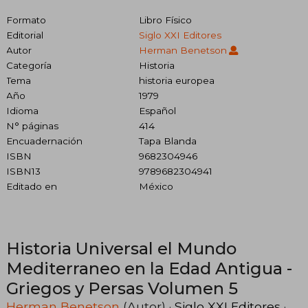
Formato
Libro Físico
Editorial
Siglo XXI Editores
Autor
Herman Benetson
Categoría
Historia
Tema
historia europea
Año
1979
Idioma
Español
N° páginas
414
Encuadernación
Tapa Blanda
ISBN
9682304946
ISBN13
9789682304941
Editado en
México
Historia Universal el Mundo
Mediterraneo en la Edad Antigua -
Griegos y Persas Volumen 5
Herman Benetson
(Autor) ·
Siglo XXI Editores
·