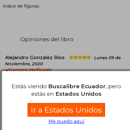
índice de figuras
Opiniones del libro
Alejandro González Ríos
Lunes 09 de
Noviembre, 2020
Compra Verificada
Muchas gracias por el envío. Llegaron un poco
más tarde del tiempo indicado producto de la
Estás viendo
Buscalibre Ecuador
, pero
pandemia, pero los productos llegaron íntegros.
estás en
Estados Unidos
Totalmente recomendable.
Ir a Estados Unidos
1
0
Esta opinión es útil
No es útil
Me quedo aquí
¿Leíste este libro?
Inicia sesión
para poder