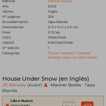
Editorial
Mariner Books
Año
2003
Idioma
Inglés
N° páginas
256
Encuadernación
Tapa Blanda
Dimensiones
21.3 x 14.0 x 2.0 cm
Peso
0.32 kg.
ISBN
0156027461
ISBN13
9780156027465
N° edición
1
Categorías
Ficción: General Y Literaria
Novelas Sobre La Vida Familiar
House Under Snow (en Inglés)
Jill Bialosky
(Autor)
·
Mariner Books
· Tapa
Blanda
Libro Nuevo
$ 57.92
-45%
Importado