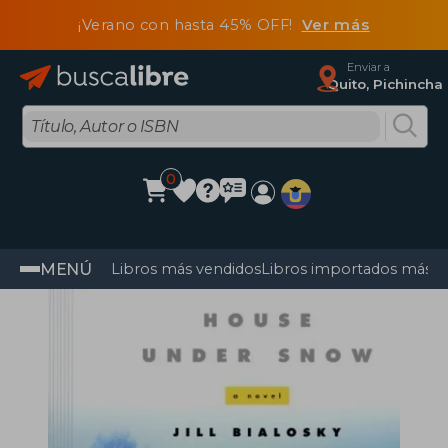
¡Verano con hasta 45% OFF!
Ver más
Enviar a
Quito, Pichincha
0
MENÚ
Libros más vendidos
Libros importados más v