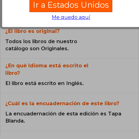
Ir a Estados Unidos
Preguntas frecuentes sobre el libro
Me quedo aquí
¿El libro es original?
Todos los libros de nuestro
catálogo son Originales.
¿En qué Idioma está escrito el
libro?
El libro está escrito en Inglés.
¿Cuál es la encuadernación de este libro?
La encuadernación de esta edición es Tapa
Blanda.