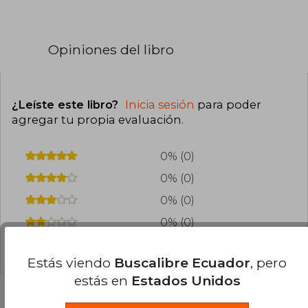
Opiniones del libro
¿Leíste este libro?
Inicia sesión
para poder
agregar tu propia evaluación
.
0% (0)
0% (0)
0% (0)
0% (0)
0% (0)
Estás viendo
Buscalibre Ecuador
, pero
estás en
Estados Unidos