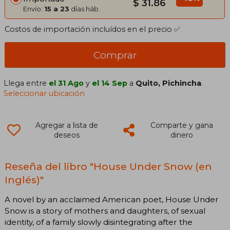
$ 31.86
Envío:
15 a 23
días háb.
Costos de importación incluídos en el precio ✅
Comprar
Llega entre
el 31 Ago
y
el 14 Sep
a
Quito, Pichincha
.
Seleccionar ubicación
Agregar a lista de
Comparte y gana
deseos
dinero
Reseña del libro "House Under Snow (en
Inglés)"
A novel by an acclaimed American poet, House Under
Snow is a story of mothers and daughters, of sexual
identity, of a family slowly disintegrating after the