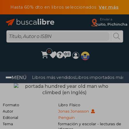
Hasta 60% dto en libros seleccionados
Ver más
Enviar a
Quito, Pichincha
0
MENÚ
Libros más vendidos
Libros importados más v
Formato
Libro Físico
Autor
Jonas Jonasson
Editorial
Penguin
Tema
formación y escolar - lecturas de