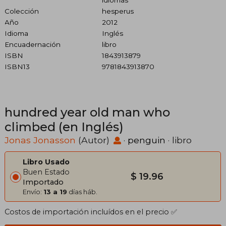
idiomas
Colección
hesperus
Año
2012
Idioma
Inglés
Encuadernación
libro
ISBN
1843913879
ISBN13
9781843913870
hundred year old man who
climbed (en Inglés)
Jonas Jonasson
(Autor)
·
penguin
· libro
Libro Usado
Buen Estado
$ 19.96
Importado
Envío:
13 a 19
días háb.
Costos de importación incluídos en el precio ✅