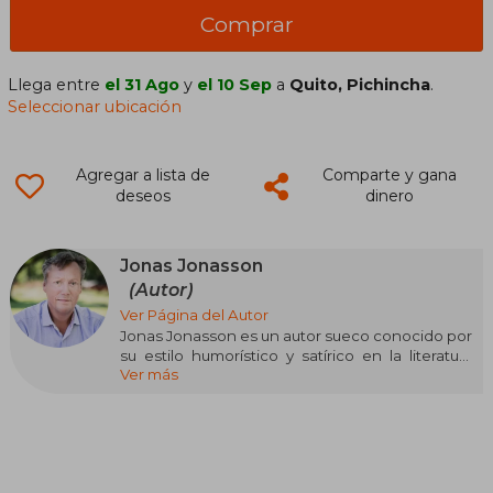
Comprar
Llega entre
el 31 Ago
y
el 10 Sep
a
Quito, Pichincha
.
Seleccionar ubicación
Agregar a lista de
Comparte y gana
deseos
dinero
Jonas Jonasson
(Autor)
Ver Página del Autor
Jonas Jonasson es un autor sueco conocido por
su estilo humorístico y satírico en la literatura
Ver más
contemporánea. Su obra más célebre, El abuelo
que saltó por la ventana y se largó (2009), lo
catapultó a la fama internacional, destacándose
como una novela de aventuras cargada de
ironía. Este libro ha sido traducido a numerosos
idiomas y adaptado al cine, consolidando a