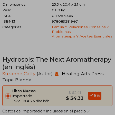
Dimensiones
25.5 x 20.4 x 2.1 cm
Peso
0.80 kg.
ISBN
0892819464
ISBN13
9780892819461
Categorías
Familia Y Relaciones: Consejos Y
Problemas
Aromaterapia Y Aceites Esenciales
Hydrosols: The Next Aromatherapy
(en Inglés)
Suzanne Catty
(Autor)
·
Healing Arts Press
·
Tapa Blanda
Libro Nuevo
$ 62.41
-45%
Importado
$ 34.33
Envío:
19 a 26
días háb.
Costos de importación incluídos en el precio ✅