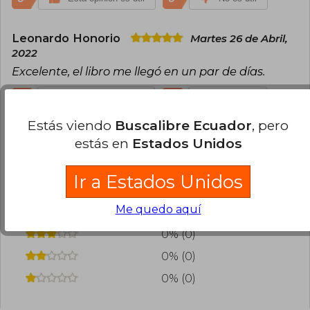
Leonardo Honorio
Martes 26 de Abril,
2022
Excelente, el libro me llegó en un par de días.
2
0
Esta opinión es útil
No es útil
Estás viendo
Buscalibre Ecuador
, pero
¿Leíste este libro?
Inicia sesión
para poder
estás en
Estados Unidos
agregar tu propia evaluación
.
Ir a Estados Unidos
100% (3)
Me quedo aquí
0% (0)
0% (0)
0% (0)
0% (0)