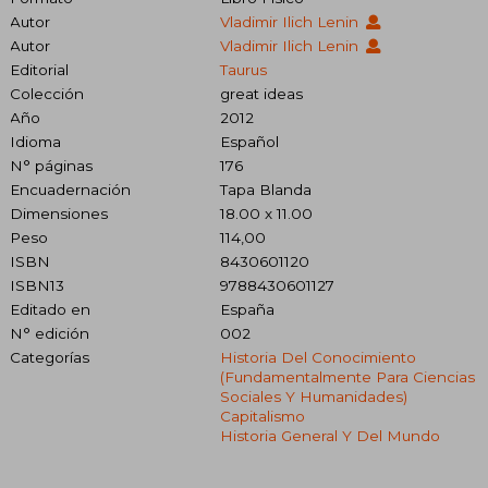
Autor
Vladimir Ilich Lenin
Autor
Vladimir Ilich Lenin
Editorial
Taurus
Colección
great ideas
Año
2012
Idioma
Español
N° páginas
176
Encuadernación
Tapa Blanda
Dimensiones
18.00 x 11.00
Peso
114,00
ISBN
8430601120
ISBN13
9788430601127
Editado en
España
N° edición
002
Categorías
Historia Del Conocimiento
(fundamentalmente Para Ciencias
Sociales Y Humanidades)
Capitalismo
Historia General Y Del Mundo