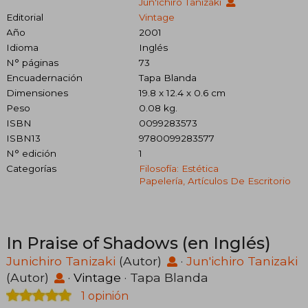
Jun'ichiro Tanizaki
Editorial
Vintage
Año
2001
Idioma
Inglés
N° páginas
73
Encuadernación
Tapa Blanda
Dimensiones
19.8 x 12.4 x 0.6 cm
Peso
0.08 kg.
ISBN
0099283573
ISBN13
9780099283577
N° edición
1
Categorías
Filosofía: Estética
Papelería, Artículos De Escritorio
In Praise of Shadows (en Inglés)
Junichiro Tanizaki
(Autor)
·
Jun'ichiro Tanizaki
(Autor)
·
Vintage
· Tapa Blanda
1 opinión