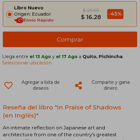
Libro Nuevo
$ 29.60
-45%
Origen: Ecuador
$ 16.28
Envío Rápido
Comprar
Llega entre
el 13 Ago
y
el 17 Ago
a
Quito, Pichincha
.
Seleccionar ubicación
Agregar a lista de
Comparte y gana
deseos
dinero
Reseña del libro "In Praise of Shadows
(en Inglés)"
An intimate reflection on Japanese art and
architecture from one of the country's greatest