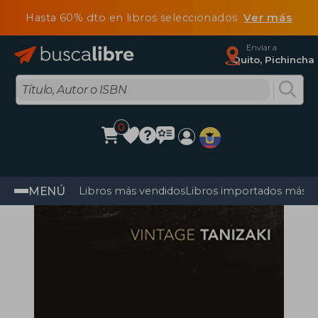
Hasta 60% dto en libros seleccionados
Ver más
Enviar a
Quito, Pichincha
0
MENÚ
Libros más vendidos
Libros importados más v