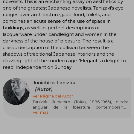
novelists. This is an enchanting essay on aesthetics by
one of the greatest Japanese novelists. Tanizaki's eye
ranges over architecture, jade, food, toilets, and
combines an acute sense of the use of space in
buildings, as well as perfect descriptions of
lacquerware under candlelight and women in the
darkness of the house of pleasure. The result is a
classic description of the collision between the
shadows of traditional Japanese interiors and the
dazzling light of the modern age. 'Elegant...a delight to
read' Independent on Sunday
Junichiro Tanizaki
(Autor)
Ver Página del Autor
Tanizaki Junichiro (Tokio, 1886-1965), piedra
angular de la literatura contemporánea
Ver más
japonesa y eterno candidato al premio Nobel,
cursó estudios literarios en la Universidad
Imperial. Autor fundamental para el
entendimiento mutuo entre Oriente y