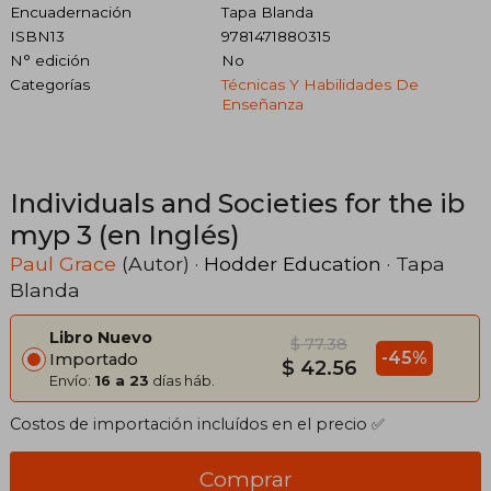
Encuadernación
Tapa Blanda
ISBN13
9781471880315
N° edición
No
Categorías
Técnicas Y Habilidades De
Enseñanza
Individuals and Societies for the ib
myp 3 (en Inglés)
Paul Grace
(Autor) ·
Hodder Education
· Tapa
Blanda
Libro Nuevo
$ 77.38
-45%
Importado
$ 42.56
Envío:
16 a 23
días háb.
Costos de importación incluídos en el precio ✅
Comprar