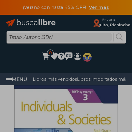
¡Verano con hasta 45% OFF!
Ver más
Enviar a
Quito, Pichincha
0
MENÚ
Libros más vendidos
Libros importados más v