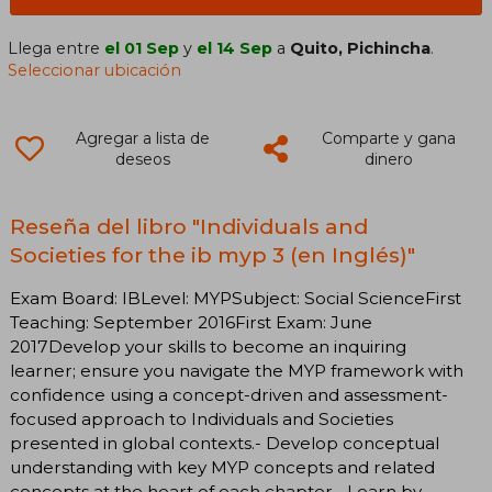
Llega entre
el 01 Sep
y
el 14 Sep
a
Quito, Pichincha
.
Seleccionar ubicación
Agregar a lista de
Comparte y gana
deseos
dinero
Reseña del libro "Individuals and
Societies for the ib myp 3 (en Inglés)"
Exam Board: IBLevel: MYPSubject: Social ScienceFirst
Teaching: September 2016First Exam: June
2017Develop your skills to become an inquiring
learner; ensure you navigate the MYP framework with
confidence using a concept-driven and assessment-
focused approach to Individuals and Societies
presented in global contexts.- Develop conceptual
understanding with key MYP concepts and related
concepts at the heart of each chapter.- Learn by